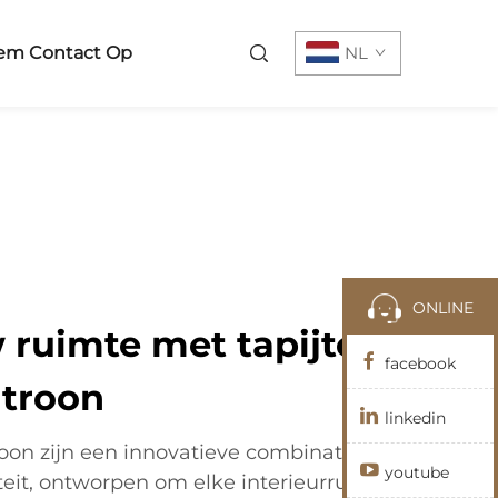
em Contact Op
NL
ONLINE
 ruimte met tapijten
facebook
troon
linkedin
oon zijn een innovatieve combinatie
youtube
iteit, ontworpen om elke interieurruimte