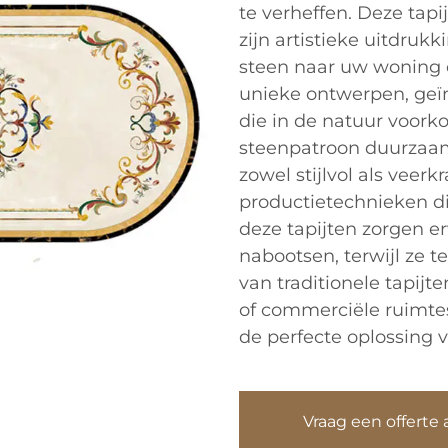
te verheffen. Deze tapi
zijn artistieke uitdruk
steen naar uw woning o
unieke ontwerpen, geï
die in de natuur voork
steenpatroon duurzaam
zowel stijlvol als veerk
productietechnieken di
deze tapijten zorgen er
nabootsen, terwijl ze t
van traditionele tapijt
of commerciële ruimtes
de perfecte oplossing 
Vraag een offerte 