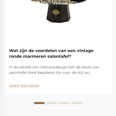
Wat zijn de voordelen van een vintage
ronde marmeren salontafel?
In de wereld van interieurdesign kan de keuze van
salontafel sterk bepalend zijn voor de stijl en
functionaliteit van een woonruimte. Van alle
beschikbare opties valt de vintage ronde marmeren
MEER BEKIJKEN
salontafel op als een tijdloos stuk dat naadloos een...