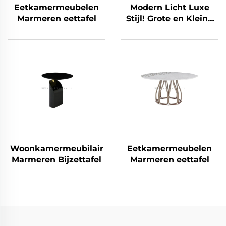
Eetkamermeubelen
Modern Licht Luxe
Marmeren eettafel
Stijl! Grote en Kleine
Ronde -
Gecombineerde
Salontafel,
Bourgondisch Marmer
Interpreteert
Verfijning
Woonkamermeubilair
Eetkamermeubelen
Marmeren Bijzettafel
Marmeren eettafel