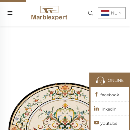
NL
ONLINE
facebook
linkedin
youtube