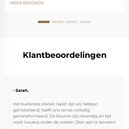
een rechthoekig tafeltje past bij de symmetrie van
MEER BEKIJKEN
een moderne slaapkamer. Rechthoekige tafels geven
een gevoel van orde in moderne slaapkamers door
hun strakke lijnen...
Klantbeoordelingen
- Sarah.
Het buitenste stenen tapijt dat wij hebben
geïnstalleerd, heeft ons terras volledig
getransformeerd. De kleuren zijn levendig en het
voelt luxueus onder de voeten. Zeer aan te bevelen!