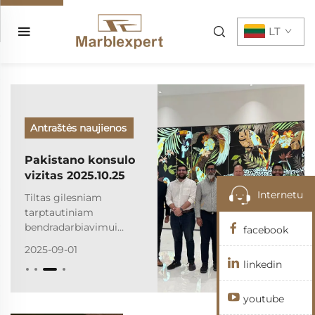
LT
Antraštės naujienos
Pakistano konsulo
vizitas 2025.10.25
Internetu
Tiltas gilesniam
tarptautiniam
bendradarbiavimui
facebook
buvo ryžtingai
2025-09-01
pastatytas, o abipusio
linkedin
ekonominio augimo
perspektyvos atrodo
youtube
pažadėtinės kaip niekad