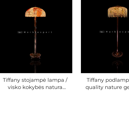
Tiffany stojampė lampa /
Tiffany podlamp
visko kokybės natura
quality nature 
gemantų Tiffany
tiffany podla
stojampė lampa / pusiau
semiprecious
džiovelirų klasės kamenų
tiffany podlampa
Tiffany stojampė lampa /
Stilistika Mo
Barokas stilistika
Wedding & Livi