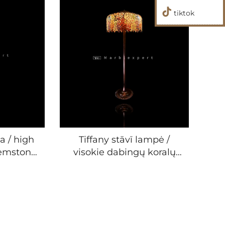
tiktok
a / high
Tiffany stāvī lampė /
gemstone
visokie dabingų koralų
mpa /
tiffany stāvī lampė /
 stone
pusdidingų koralų tiffany
 /Baroko
stāvī lampė / Barokas
derni
stilos mūdernas kūnėčū
ng Room
& džīvōbūvō lampė /