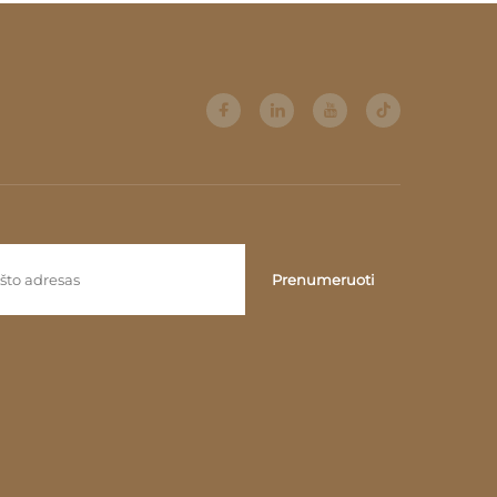
ė Luksus
Klasikinė luksus lampė -1
Prenumeruoti