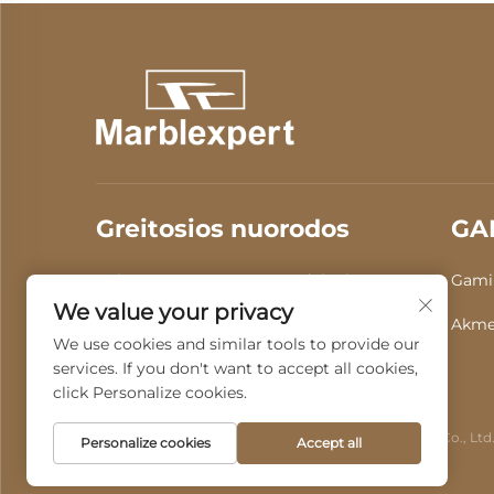
Greitosios nuorodos
GA
Apie Mus
Produktai
Gamin
We value your privacy
Vaizdo įrašas
Naujienos
Akme
We use cookies and similar tools to provide our
services. If you don't want to accept all cookies,
Susisiekite Su Mumis
click Personalize cookies.
Autoriaus teisės © 2025, Guangdong Fenghui Stone Co., Ltd.
Personalize cookies
Accept all