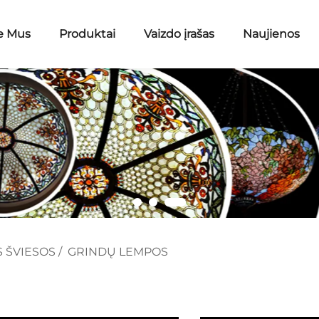
e Mus
Produktai
Vaizdo įrašas
Naujienos
 ŠVIESOS
/
GRINDŲ LEMPOS