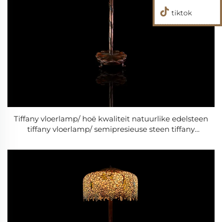
tiktok
Tiffany vloerlamp/ hoë kwaliteit natuurlike edelsteen
tiffany vloerlamp/ semipresieuse steen tiffany
vloerlamp /Barokstyl moderne troudag- en
woonkamerlamp /Klassieke luukse lamp -2