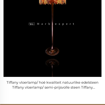
Tiffany vloerlamp/ hoë kwaliteit natuurlike edelsteen
Tiffany vloerlamp/ semi-prijsvolle steen Tiffany
vloerlamp /Barokstyl Moderne Troue & Woonkamer-
lamp /Klassieke Luxe-lamp -1