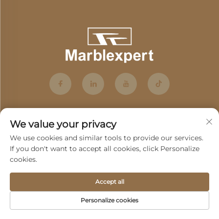
We value your privacy
We use cookies and similar tools to provide our services.
If you don't want to accept all cookies, click Personalize
cookies.
Teken aan
Accept all
Auteurreg © 2025 deur Guangdong Fenghui Stone Co., Ltd. -
Personalize cookies
Privatbeleid