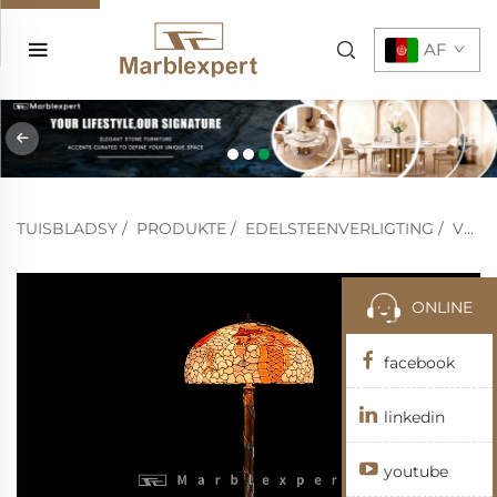
AF
TUISBLADSY
/
PRODUKTE
/
EDELSTEENVERLIGTING
/
VLOERLAMPE
ONLINE
facebook
linkedin
youtube