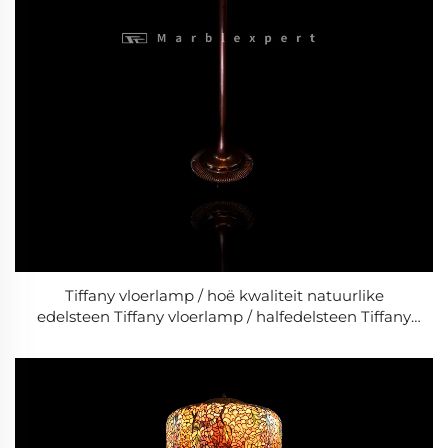
Tiffany vloerlamp / hoë kwaliteit natuurlike
edelsteen Tiffany vloerlamp / halfedelsteen Tiffany
vloerlamp / Barokstyl moderne troudag- en
woonkamerslamp / Klassieke luukse lamp -3