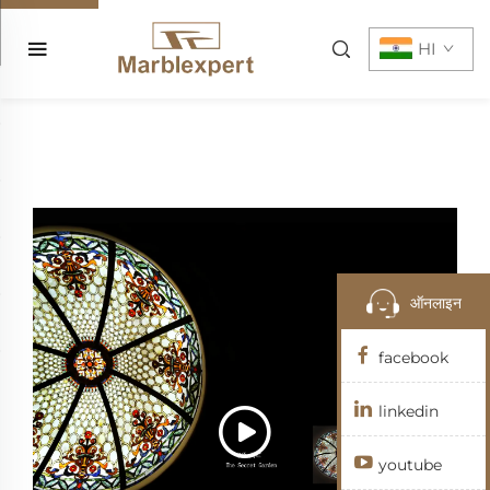
HI
ऑनलाइन
facebook
linkedin
youtube