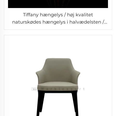
Tiffany hængelys / høj kvalitet
naturskødes hængelys i halvædelsten /
skødes hængelys i halvædelsten /
Barokstil moderne belysning / Klassisk
luksusbelysning-4