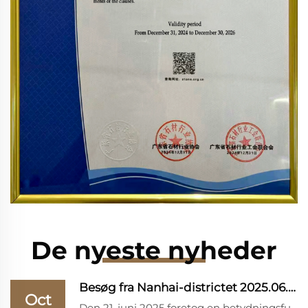
De nyeste nyheder
Besøg fra Nanhai-districtet 2025.06.21
Oct
Den 21. juni 2025 foretog en betydningsfuld og højtstående delegation fra Nanhai-districtet i Foshan by et omfattende arbejdsbesøg hos Fenghui Industrial Co., Ltd. Denne afgørende begivenhed blev arrangeret for at udforske og identificere nye veje for udvikling...