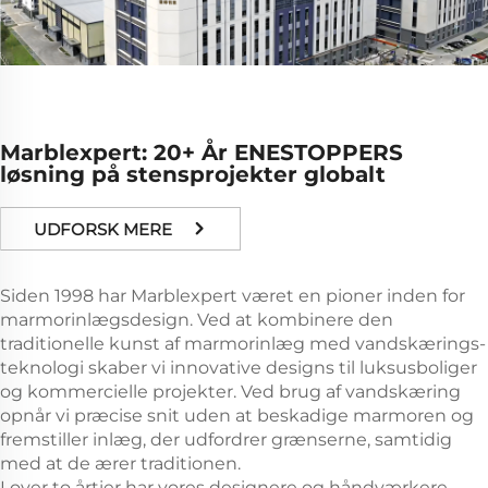
Marblexpert: 20+ År ENESTOPPERS
løsning på stensprojekter globalt
UDFORSK MERE
Siden 1998 har Marblexpert været en pioner inden for
marmorinlægsdesign. Ved at kombinere den
traditionelle kunst af marmorinlæg med vandskærings-
teknologi skaber vi innovative designs til luksusboliger
og kommercielle projekter. Ved brug af vandskæring
opnår vi præcise snit uden at beskadige marmoren og
fremstiller inlæg, der udfordrer grænserne, samtidig
med at de ærer traditionen.
I over to årtier har vores designere og håndværkere