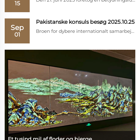
15
Pakistanske konsuls besøg 2025.10.25
Sep
Broen for dybere internationalt samarbejde er nu afgørende bygget, og fremtiden for gensidig økonomisk vækst ser mere lovende ud end nogensinde før. Fenghui Stone Industry fremsendte en varm velkomst til de ærede gæster og den officielle delegation...
01
Et tusind mil af floder og bjerge