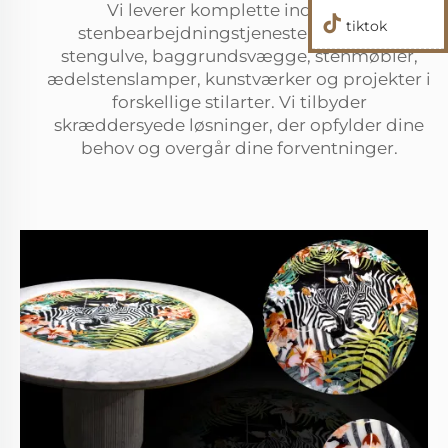
Vi leverer komplette indendørs
tiktok
stenbearbejdningstjenester, herunder
stengulve, baggrundsvægge, stenmøbler,
ædelstenslamper, kunstværker og projekter i
forskellige stilarter. Vi tilbyder
skræddersyede løsninger, der opfylder dine
behov og overgår dine forventninger.