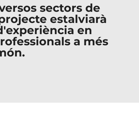
iversos sectors de
projecte estalviarà
d'experiència en
professionals a més
 món.