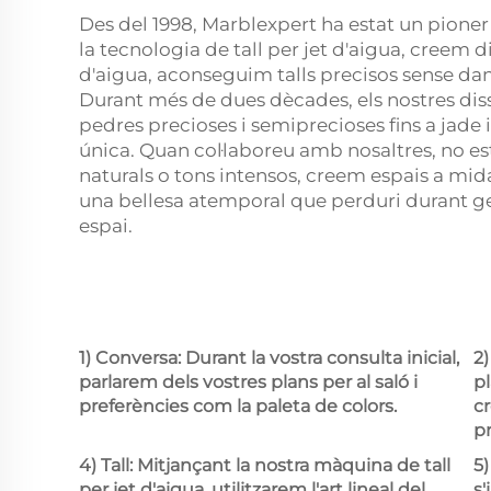
Des del 1998, Marblexpert ha estat un pioner
la tecnologia de tall per jet d'aigua, creem d
d'aigua, aconseguim talls precisos sense dany
Durant més de dues dècades, els nostres diss
pedres precioses i semiprecioses fins a jade
única. Quan col·laboreu amb nosaltres, no es
naturals o tons intensos, creem espais a mid
una bellesa atemporal que perduri durant ge
espai.
1) Conversa: Durant la vostra consulta inicial,
2)
parlarem dels vostres plans per al saló i
pl
preferències com la paleta de colors.
cr
p
4) Tall: Mitjançant la nostra màquina de tall
5)
per jet d'aigua, utilitzarem l'art lineal del
s'