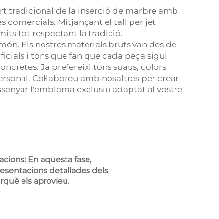
art tradicional de la inserció de marbre amb
s comercials. Mitjançant el tall per jet
its tot respectant la tradició.
món. Els nostres materials bruts van des de
icials i tons que fan que cada peça sigui
ncretes. Ja prefereixi tons suaus, colors
ersonal. Col·laboreu amb nosaltres per crear
ssenyar l'emblema exclusiu adaptat al vostre
acions: En aquesta fase,
esentacions detallades dels
rquè els aprovieu.