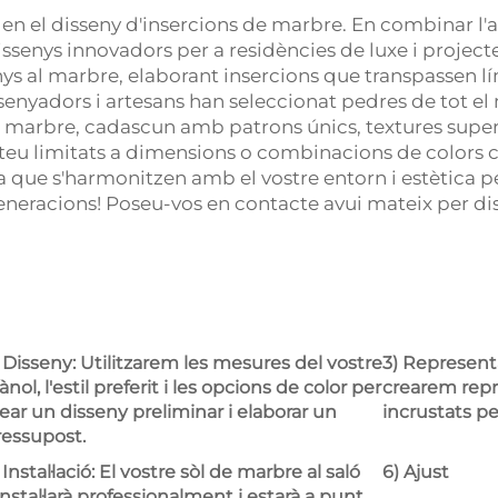
 en el disseny d'insercions de marbre. En combinar l'
issenys innovadors per a residències de luxe i projecte
s al marbre, elaborant insercions que transpassen lím
enyadors i artesans han seleccionat pedres de tot el 
 i marbre, cadascun amb patrons únics, textures superf
teu limitats a dimensions o combinacions de colors co
a que s'harmonitzen amb el vostre entorn i estètica p
neracions! Poseu-vos en contacte avui mateix per di
 Disseny: Utilitzarem les mesures del vostre
3) Represent
ànol, l'estil preferit i les opcions de color per
crearem repr
ear un disseny preliminar i elaborar un
incrustats pe
ressupost.
 Instal·lació: El vostre sòl de marbre al saló
6) Ajust
instal·larà professionalment i estarà a punt