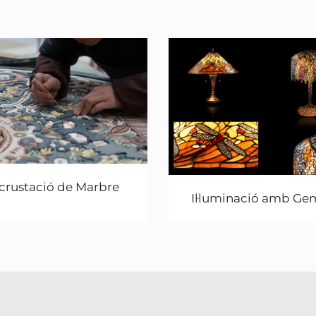
crustació de Marbre
Il·luminació amb Ge