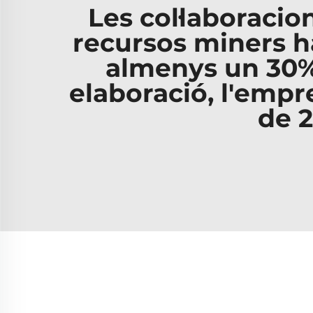
Les col·laboracio
recursos miners ha
almenys un 30% 
elaboració, l'empr
de 2