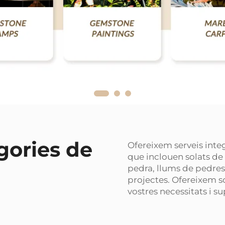
gories de
Ofereixem serveis inte
que inclouen solats de 
pedra, llums de pedres 
projectes. Ofereixem so
vostres necessitats i su