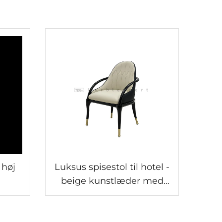
 høj
Luksus spisestol til hotel -
beige kunstlæder med
pe i
diamantstingning, solid
hardware guldfod,