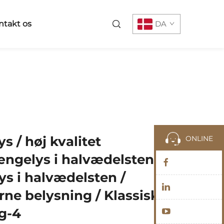
ntakt os
DA
s / høj kvalitet
ONLINE
ngelys i halvædelsten /
s i halvædelsten /
ne belysning / Klassisk
g-4