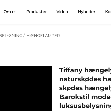
Om os
Produkter
Video
Nyheder
Ko
BELYSNING
/
HÆNGELAMPER
Tiffany hængely
naturskødes hæ
skødes hængely
Barokstil moder
luksusbelysnin