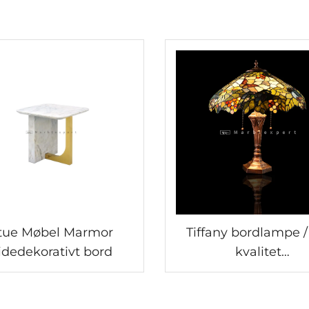
tue Møbel Marmor
Tiffany bordlampe /
idedekorativt bord
kvalitet
naturskødesbordlam
halvædelsten /