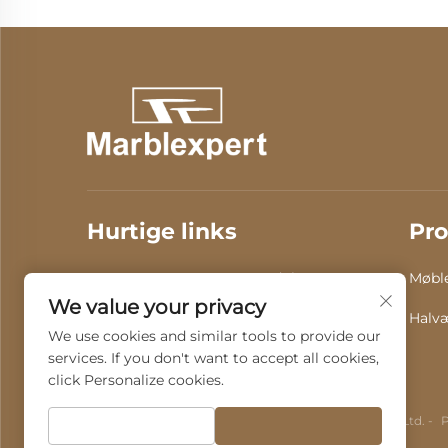
Hurtige links
Pro
Om os
Produkter
Møbl
We value your privacy
Video
Nyheder
Halvæ
We use cookies and similar tools to provide our
services. If you don't want to accept all cookies,
Kontakt os
click Personalize cookies.
Copyright © 2025 af Guangdong Fenghui Stone Co., Ltd. -
P