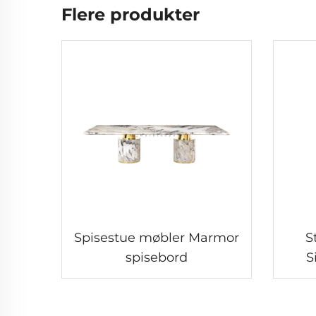
Flere produkter
Spisestue møbler Marmor
S
spisebord
S