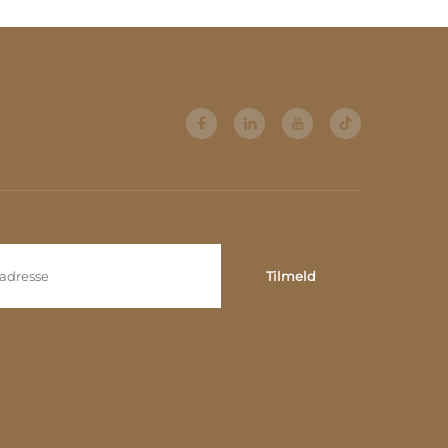
 i
højglansmaling i massiv
iske
træramme, lys luksusstil
stil
 og
sk
Tilmeld