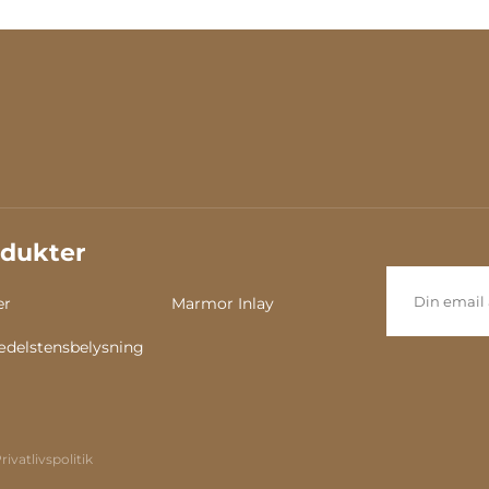
skødesbordlampe
halvædelsten / klass
LED-lamper til
soveværelse / Barok
moderne bryllups-
stuelampe / Klassi
luksuslampe-3
dukter
er
Marmor Inlay
delstensbelysning
rivatlivspolitik