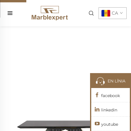
CA
EN LÍNIA
facebook
linkedin
youtube