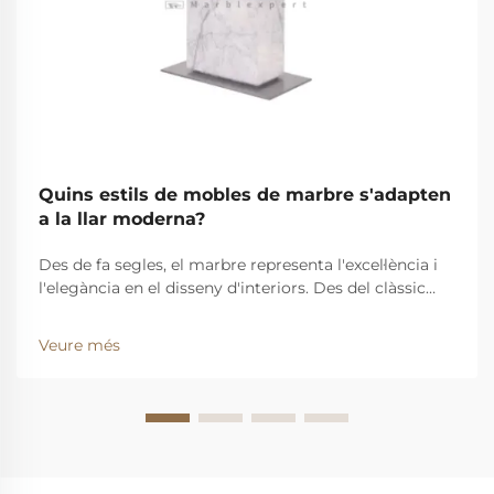
Quins estils de mobles de marbre s'adapten
a la llar moderna?
Des de fa segles, el marbre representa l'excel·lència i
l'elegància en el disseny d'interiors. Des del clàssic
fins al contemporani, s'ha convertit en un element
fonamental del sector. A Fuhua Marble Expert, creem
Veure més
mobles de marbre que combinen el millor del vell
món amb el nou. Un ...