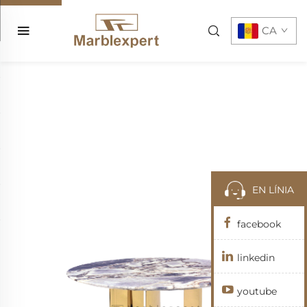
CA
EN LÍNIA
facebook
linkedin
youtube