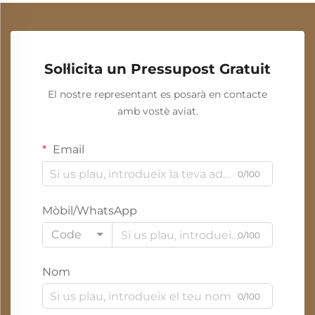
Sol·licita un Pressupost Gratuit
El nostre representant es posarà en contacte
amb vostè aviat.
Email
0/100
Mòbil/WhatsApp
Code
0/100
Nom
0/100