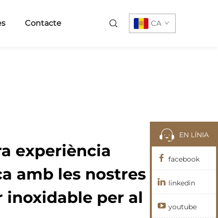
es
Contacte
CA
EN LÍNIA
tra experiència
facebook
a amb les nostres
linkedin
r inoxidable per al
youtube