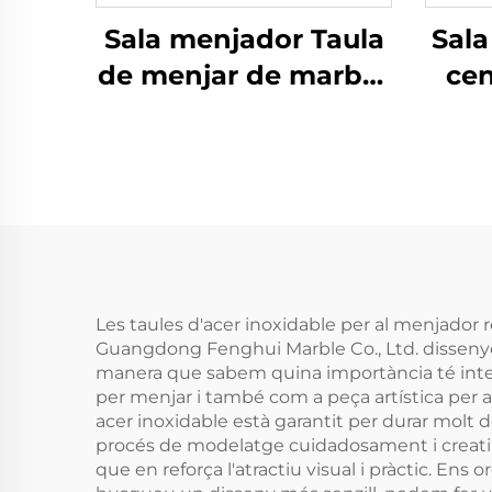
Sala menjador Taula
Sala
de menjar de marbre
cen
i acer inoxidable de
a
luxe
Les taules d'acer inoxidable per al menjador r
Guangdong Fenghui Marble Co., Ltd. dissenyem 
manera que sabem quina importància té integr
per menjar i també com a peça artística per a 
acer inoxidable està garantit per durar molt de 
procés de modelatge cuidadosament i creatiu 
que en reforça l'atractiu visual i pràctic. Ens 