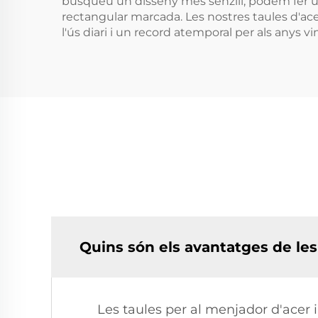
busqueu un disseny més senzill, podem fer u
rectangular marcada. Les nostres taules d'acer
l'ús diari i un record atemporal per als anys vi
Quins són els avantatges de les
Les taules per al menjador d'acer in