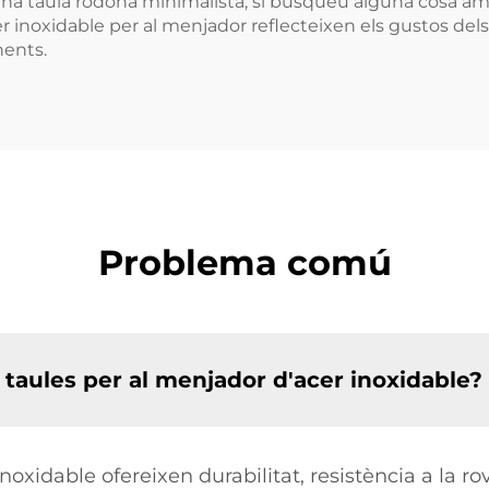
na taula rodona minimalista; si busqueu alguna cosa am
 inoxidable per al menjador reflecteixen els gustos dels n
nents.
Problema comú
 taules per al menjador d'acer inoxidable?
oxidable ofereixen durabilitat, resistència a la rove