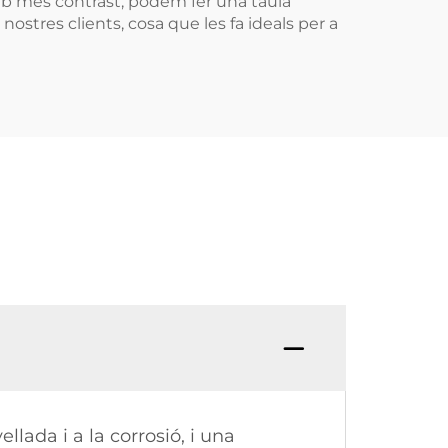
b més contrast, podem fer una taula
ostres clients, cosa que les fa ideals per a
llada i a la corrosió, i una