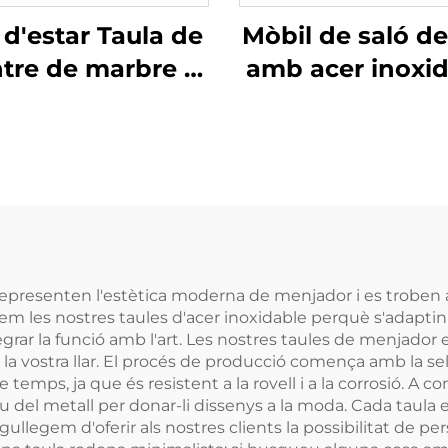
 d'estar Taula de
Mòbil de saló de
tre de marbre i
amb acer inoxi
cer inoxidable
i marbre
epresenten l'estètica moderna de menjador i es troben a l
les nostres taules d'acer inoxidable perquè s'adaptin als
ar la funció amb l'art. Les nostres taules de menjador e
la vostra llar. El procés de producció comença amb la sel
temps, ja que és resistent a la rovell i a la corrosió. A co
del metall per donar-li dissenys a la moda. Cada taula
orgullegem d'oferir als nostres clients la possibilitat de p