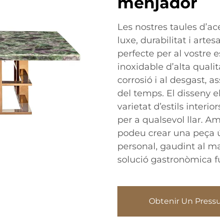
menjador
Les nostres taules d’a
luxe, durabilitat i arte
perfecte per al vostre
inoxidable d’alta qualit
corrosió i al desgast, 
del temps. El disseny 
varietat d’estils interio
per a qualsevol llar. A
podeu crear una peça ún
personal, gaudint al m
solució gastronòmica fu
Obtenir Un Press