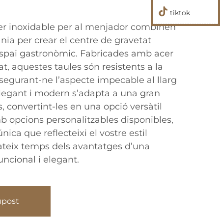
tiktok
cer inoxidable per al menjador combinen
sania per crear el centre de gravetat
 espai gastronòmic. Fabricades amb acer
at, aquestes taules són resistents a la
assegurant-ne l’aspecte impecable al llarg
elegant i modern s’adapta a una gran
rs, convertint-les en una opció versàtil
mb opcions personalitzables disponibles,
ica que reflecteixi el vostre estil
ateix temps dels avantatges d’una
ncional i elegant.
upost