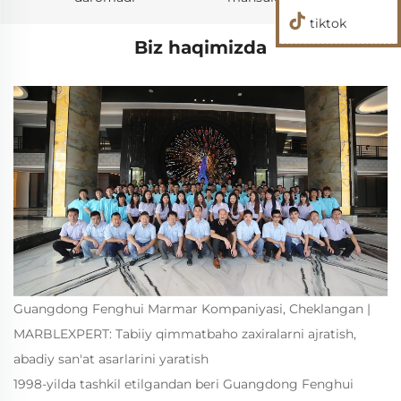
metri
tiktok
Biz haqimizda
Guangdong Fenghui Marmar Kompaniyasi, Cheklangan |
MARBLEXPERT: Tabiiy qimmatbaho zaxiralarni ajratish,
abadiy san'at asarlarini yaratish
1998-yilda tashkil etilgandan beri Guangdong Fenghui