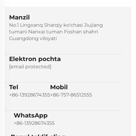
Manzil
No.1 Lingxanq Sharqiy ko'chasi Jiujiang
tumani Nanxai tuman Foshan shahri
Guangdong viloyati
Elektron pochta
[email protected]
Tel
Mobil
+86-13928674355
+86-757-86512555
WhatsApp
+86-13928674355