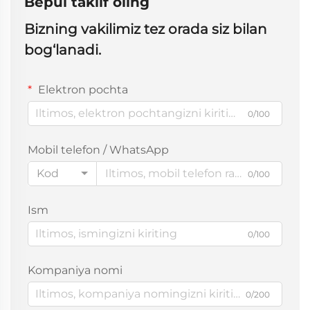
Bepul taklif oling
Bizning vakilimiz tez orada siz bilan
bog‘lanadi.
Elektron pochta
0/100
Mobil telefon / WhatsApp
Kod
0/100
Ism
0/100
Kompaniya nomi
0/200