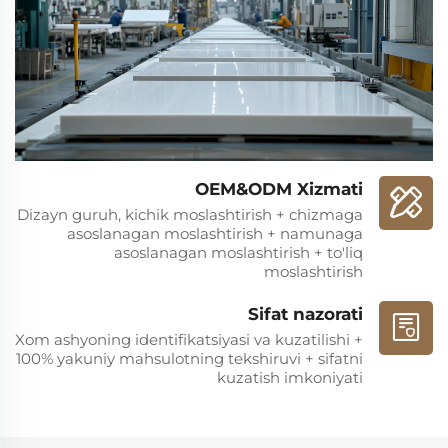
Global ko'rinish, xizmat birinchi
Bizning yaratmalarimiz dunyo bo'ylab nufuzli
mehmonxonalar, lyuks uy-joylar, asosiy do'konlar va san'at
institutlarida namoyish etilgan. Siz qayerda bo'lmasangiz
ham, MARBLEXPERT jamoasi kontseptsiya dizaynidan
boshlab material tanlash, ishlab chiqarish va o'rnatishgacha
barcha xizmatlarni bitta chekda taqdim etadi.
OEM&ODM Xizmati
Fengxui Stone Industry va MARBLEXPERT ni tanlash —
Dizayn guruh, kichik moslashtirish + chizmaga
asoslanagan moslashtirish + namunaga
gavjum bo'lmagan lyuks va abadiy san'at merosini qabul
asoslanagan moslashtirish + to'liq
qilishdir.
moslashtirish
**Eksklusiv tosh san'ati safarini boshlash uchun biz bilan
Sifat nazorati
bog'laning.**
Xom ashyoning identifikatsiyasi va kuzatilishi +
100% yakuniy mahsulotning tekshiruvi + sifatni
kuzatish imkoniyati