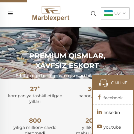
UZ
PREMIUM QISMLAR,
XAVFSIZ ESKORT
Sifatga ega bo'ling, avto qismlari bilan boshlang!
ONLINE
+
+
27
30000
kompaniya tashkil etilgan
заводSKIй майдон
facebook
yillari
linkedin
+
800
200000
youtube
yiliga million+ savdo
yillik chiqarilgan
daromadi
mahsulotning kvadrat