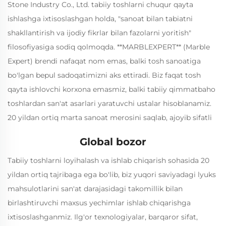
Stone Industry Co., Ltd. tabiiy toshlarni chuqur qayta
ishlashga ixtisoslashgan holda, "sanoat bilan tabiatni
shakllantirish va ijodiy fikrlar bilan fazolarni yoritish"
filosofiyasiga sodiq qolmoqda. **MARBLEXPERT** (Marble
Expert) brendi nafaqat nom emas, balki tosh sanoatiga
bo'lgan bepul sadoqatimizni aks ettiradi. Biz faqat tosh
qayta ishlovchi korxona emasmiz, balki tabiiy qimmatbaho
toshlardan san'at asarlari yaratuvchi ustalar hisoblanamiz.
20 yildan ortiq marta sanoat merosini saqlab, ajoyib sifatli
mahsulot ishlab chiqarish
Global bozor
Ikki o'ntalikdan ko'proq muddat barqaror o'sishdan so'ng,
Fenghui Stone Industry maxsus tosh qayta ishlovchi
Tabiiy toshlarni loyihalash va ishlab chiqarish sohasida 20
zavoddan boshlab, ijodiy dizayn, aniq tadqiqot ishlari, ishlab
yildan ortiq tajribaga ega bo'lib, biz yuqori saviyadagi lyuks
chiqarish imkoniyatlari hamda xalqaro xizmatlarni
mahsulotlarini san'at darajasidagi takomillik bilan
birlashtirgan sanoat yetakchisiga aylandi. Har bir tabiiy
birlashtiruvchi maxsus yechimlar ishlab chiqarishga
toshning noyob naqshlari, ranglari va tarkibiga ehtiyo bilan
ixtisoslashganmiz. Ilg'or texnologiyalar, barqaror sifat,