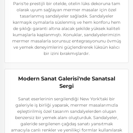
Paris'te prestijli bir otelde, otelin lüks dekoruna tam
olarak uyum sağlayan mermer masalar için özel
tasarlanmış sandalyeler sağladık. Sandalyeler
karmaşık oymalarla süslenmiş ve hem konforu hem
de şıklığı garanti altına alacak şekilde yüksek kaliteli
kumaşlarla kaplanmıştı. Konuklar, sandalyelerimizin
mermer masalarla sorunsuz entegrasyonunu övmüş
ve yemek deneyimlerini güçlendirerek lüksün kalıcı
bir izini bırakmışlardır.
Modern Sanat Galerisi'nde Sanatsal
Sergi
Sanat eserlerinin sergilendiği New York'taki bir
galeriyle iş birliği yaparak, mermer masalarımızla
eşleştirilmiş özel tasarım sandalyelerden oluşan
benzersiz bir yemek alanı oluşturduk. Sandalyeler,
galeride sergilenen çağdaş sanatı yansıtmak
amacıyla canlı renkler ve yenilikçi formlar kullanılarak