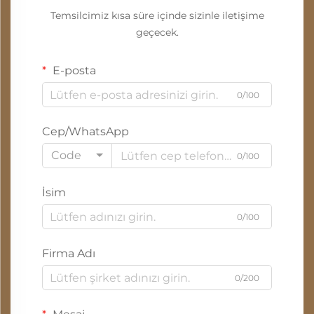
Temsilcimiz kısa süre içinde sizinle iletişime
geçecek.
E-posta
0/100
Cep/WhatsApp
Code
0/100
İsim
0/100
Firma Adı
0/200