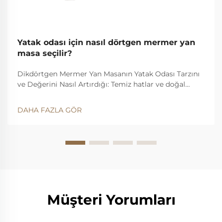
Yatak odası için nasıl dörtgen mermer yan
masa seçilir?
Dikdörtgen Mermer Yan Masanın Yatak Odası Tarzını
ve Değerini Nasıl Artırdığı: Temiz hatlar ve doğal
damarlaşma — dikdörtgen masanın geometrisinin
modern yatak odalarının simetrisine nasıl uyduğu.
DAHA FAZLA GÖR
Dikdörtgen masalar, temiz çizgileriyle modern yatak
odalarına bir düzen hissi katar...
Müşteri Yorumları