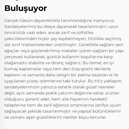
Buluşuyor
Gerçek lüksün dayanıklılıkla tanımlandığına inanıyoruz.
Sandalyelerimiz bu ilkeye dayanarak tasarlanmıştır; uzun
ömürlülük vaat eden, ancak zarif ve sofistike
çekiciliklerinden hiçbir şey kaybetmeyen, titizlikle seçilmiş
üst sınıf malzemelerden üretilmiştir. Genellikle sağlam sert
ağaçlar veya güçlendirilmiş metaller içeren sağlam bir yapı
çerçevesi kullanarak, günlük kullanım koşullarına karşı
olağanüstü stabilite ve direnç sağlarız. Bu temel, en iyi
kumaş kaplamalar veya tam deri (top-grain) derilerle
kaplanır ve zamanla daha zengin bir patina kazanan el ile
uygulanan yüzey işlemlerine tabi tutulur. Bu titiz yaklaşım,
sandalyelerimizin yalnızca estetik olarak güzel nesneler
değil, aynı zamanda pratik yatırım değerine sahip ürünler
olduğunu garanti eder; hem aile hayatının hareketli
taleplerine hem de zarif eğlence ortamlarına zarifçe uyum
sağlayacak şekilde tasarlanmıştır ve yapısal bütünlüklerini
ve zamanı aşan güzelliklerini nesiller boyu korurlar.