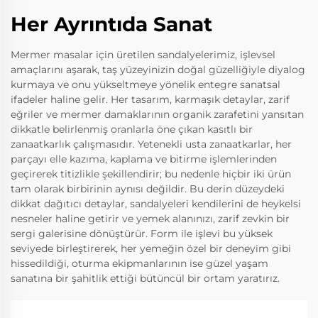
Her Ayrıntıda Sanat
Mermer masalar için üretilen sandalyelerimiz, işlevsel
amaçlarını aşarak, taş yüzeyinizin doğal güzelliğiyle diyalog
kurmaya ve onu yükseltmeye yönelik entegre sanatsal
ifadeler haline gelir. Her tasarım, karmaşık detaylar, zarif
eğriler ve mermer damaklarının organik zarafetini yansıtan
dikkatle belirlenmiş oranlarla öne çıkan kasıtlı bir
zanaatkarlık çalışmasıdır. Yetenekli usta zanaatkarlar, her
parçayı elle kazıma, kaplama ve bitirme işlemlerinden
geçirerek titizlikle şekillendirir; bu nedenle hiçbir iki ürün
tam olarak birbirinin aynısı değildir. Bu derin düzeydeki
dikkat dağıtıcı detaylar, sandalyeleri kendilerini de heykelsi
nesneler haline getirir ve yemek alanınızı, zarif zevkin bir
sergi galerisine dönüştürür. Form ile işlevi bu yüksek
seviyede birleştirerek, her yemeğin özel bir deneyim gibi
hissedildiği, oturma ekipmanlarının ise güzel yaşam
sanatına bir şahitlik ettiği bütüncül bir ortam yaratırız.