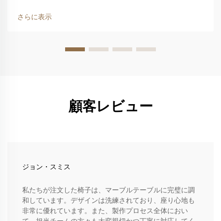
形の形状が現代的な寝室の対称性にどう調和するか。長方形
のテーブルは、すっきりとした直線によって現代的な寝室に
さらに表示
整然とした印象を与えます…
顧客レビュー
ジョン・スミス
私たちが注文した椅子は、マーブルテーブルに完璧に調
和しています。デザインは洗練されており、座り心地も
非常に優れています。また、製作プロセス全体におい