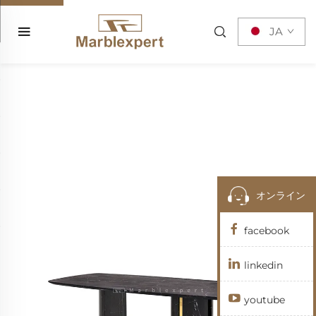
JA
オンライン
facebook
linkedin
youtube