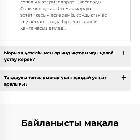
сапалы материалдардан жасалады.
Сонымен қатар, біз мәрмәрдің
эстетикасын ескереміз, сондықтан ас
ішу аймағыңызда біртекті көрініс
қамтамасыз етіледі.
Мәрмәр үстелім мен орындықтарымды қалай
ұстау керек?
Таңдаулы тапсырыстар үшін қандай уақыт
аралығы?
Байланысты мақала