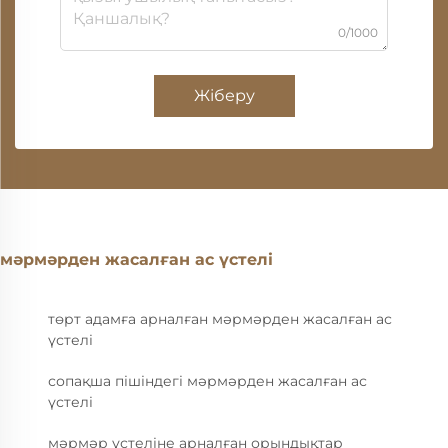
0/1000
Жіберу
мәрмәрден жасалған ас үстелі
төрт адамға арналған мәрмәрден жасалған ас
үстелі
сопақша пішіндегі мәрмәрден жасалған ас
үстелі
мәрмәр үстеліне арналған орындықтар