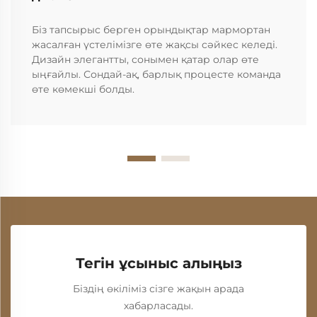
Біз тапсырыс берген орындықтар мармортан
жасалған үстелімізге өте жақсы сәйкес келеді.
Дизайн элегантты, сонымен қатар олар өте
ыңғайлы. Сондай-ақ, барлық процесте команда
өте көмекші болды.
Тегін ұсыныс алыңыз
Біздің өкіліміз сізге жақын арада
хабарласады.