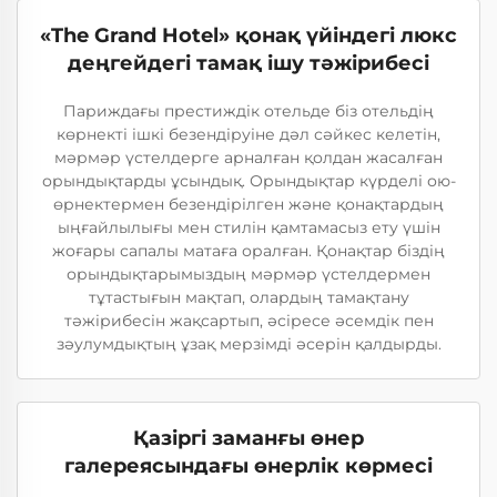
«The Grand Hotel» қонақ үйіндегі люкс
деңгейдегі тамақ ішу тәжірибесі
Париждағы престиждік отельде біз отельдің
көрнекті ішкі безендіруіне дәл сәйкес келетін,
мәрмәр үстелдерге арналған қолдан жасалған
орындықтарды ұсындық. Орындықтар күрделі ою-
өрнектермен безендірілген және қонақтардың
ыңғайлылығы мен стилін қамтамасыз ету үшін
жоғары сапалы матаға оралған. Қонақтар біздің
орындықтарымыздың мәрмәр үстелдермен
тұтастығын мақтап, олардың тамақтану
тәжірибесін жақсартып, әсіресе әсемдік пен
зәулумдықтың ұзақ мерзімді әсерін қалдырды.
Қазіргі заманғы өнер
галереясындағы өнерлік көрмесі