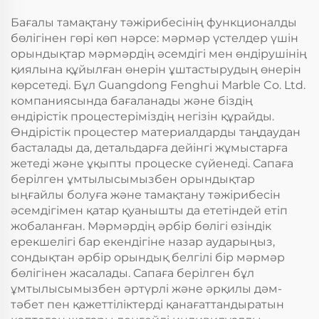
Бағалы тамақтану тәжірибесінің функционалды
бөлігінен гөрі көп нәрсе: мәрмәр үстелдер үшін
орындықтар мәрмәрдің әсемдігі мен өндірушінің
қиялына құйылған өнерін ұштастырудың өнерін
көрсетеді. Бұл Guangdong Fenghui Marble Co. Ltd.
компаниясында бағаланады және біздің
өндірістік процестеріміздің негізін құрайды.
Өндірістік процестер материалдарды таңдаудан
басталады да, детальдарға дейінгі жұмыстарға
жетеді және ұқыпты процеске сүйенеді. Сапаға
берілген ұмтылысымызбен орындықтар
ыңғайлы болуға және тамақтану тәжірибесін
әсемдігімен қатар қуанышты да ететіндей етіп
жобаланған. Мәрмәрдің әрбір бөлігі өзіндік
ерекшелігі бар екендігіне назар аударыңыз,
сондықтан әрбір орындық белгілі бір мәрмәр
бөлігінен жасалады. Сапаға берілген бұл
ұмтылысымызбен әртүрлі және әрқилы дәм-
тәбет пен қажеттіліктерді қанағаттандыратын