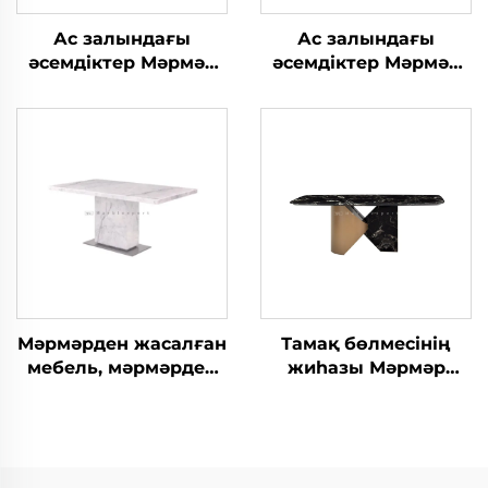
Ас залындағы
Ас залындағы
әсемдіктер Мәрмәр
әсемдіктер Мәрмәр
ас үстелі
ас үстелі
Мәрмәрден жасалған
Тамақ бөлмесінің
мебель, мәрмәрден
жиһазы Мәрмәр
жасалған ас үстелі
үстел