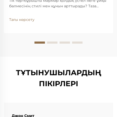
Тік төртбұрышты мәрмәр қолдық үстел неге ұйқы
бөлмесінің стилі мен құнын арттырады? Таза
сызықтар және табиғи вена: тік төртбұрышты
үстелдің геометриясы қалай қазіргі ұйқы
Тағы көрсету
бөлмелердің симметриясына лайықталады. Таза
сызықтары бар тік төртбұрышты үстелдер қазіргі
заманғы ұйқы бөлмелерге реттілік сезімін
қосады...
ТҰТЫНУШЫЛАРДЫҢ
ПІКІРЛЕРІ
Джон Смит