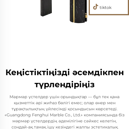
tiktok
Кеңістіктіңізді әсемдікпен
түрлендіріңіз
Мәрмәр үстелдер үшін орындықтар — бұл тек қана
қызметтік әрі жиһаз бөлігі емес; олар өнер мен
тұрақтылықтың үйлесімді қосындысын көрсетеді.
«Guangdong Fenghui Marble Co., Ltd.» компаниясында біз
мәрмәр үстелдердің әдемілігіне сәйкес келетін,
сондай-ақ тамақ ішу кезіндегі жалпы эстетикалық