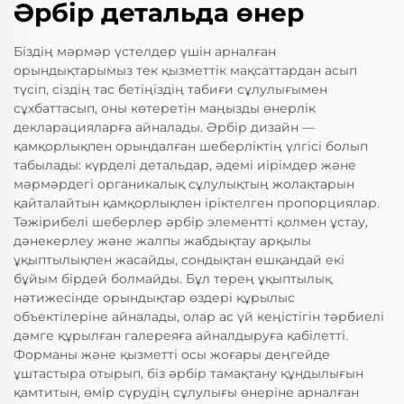
Әрбір детальда өнер
Біздің мәрмәр үстелдер үшін арналған
орындықтарымыз тек қызметтік мақсаттардан асып
түсіп, сіздің тас бетіңіздің табиғи сұлулығымен
сұхбаттасып, оны көтеретін маңызды өнерлік
декларацияларға айналады. Әрбір дизайн —
қамқорлықпен орындалған шеберліктің үлгісі болып
табылады: күрделі детальдар, әдемі иірімдер және
мәрмәрдегі органикалық сұлулықтың жолақтарын
қайталайтын қамқорлықпен іріктелген пропорциялар.
Тәжірибелі шеберлер әрбір элементті қолмен ұстау,
дәнекерлеу және жалпы жабдықтау арқылы
ұқыптылықпен жасайды, сондықтан ешқандай екі
бұйым бірдей болмайды. Бұл терең ұқыптылық
нәтижесінде орындықтар өздері құрылыс
объектілеріне айналады, олар ас үй кеңістігін тәрбиелі
дәмге құрылған галереяға айналдыруға қабілетті.
Форманы және қызметті осы жоғары деңгейде
ұштастыра отырып, біз әрбір тамақтану құндылығын
қамтитын, өмір сүрудің сұлулығы өнеріне арналған