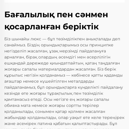
Бағалылық пен сәнмен
қосарланған беріктік
Біз шынайы люкс — бұл төзімділікпен анықталады деп
санаймыз. Біздің орындықтарымыз осы принципке
негізделіп жасалған, ұзақ мерзімді пайдалануға
арналған, бірақ олардың әсемдігі мен әсерлілігін
ешқандай дәрежеде қиындатпайтын, қатаң таңдалған
жоғары сапалы материалдардан жасалған. Біз берік
құрылыс негізін қолданамыз — көбінесе қатты қадамды
ағаштар немесе күшейтілген металдарды
пайдаланамыз, бұл орындықтарға күнделікті пайдалану
кезінде өте жоғары тұрақтылық пен төзімділік
қамтамасыз етеді. Осы негізге ең жоғары сапалы
обивка мата немесе жоғары сортты терілер
қолданылады, сонымен қатар қолмен жасалған
жабындар қолданылады, олар уақыт өте келе тереңірек
және әсемірек патина қабатын қалыптастырады. Бұл