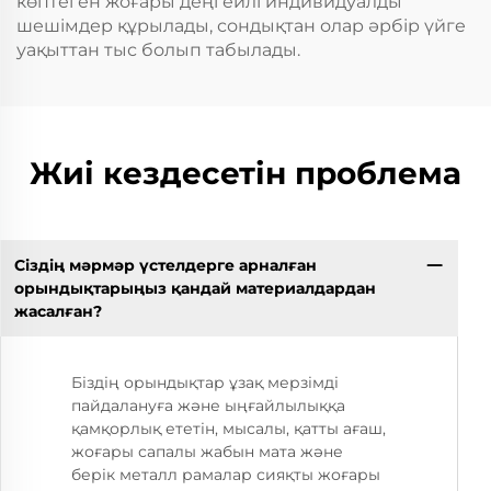
көптеген жоғары деңгейлі индивидуалды
шешімдер құрылады, сондықтан олар әрбір үйге
уақыттан тыс болып табылады.
Жиі кездесетін проблема
Сіздің мәрмәр үстелдерге арналған
орындықтарыңыз қандай материалдардан
жасалған?
Біздің орындықтар ұзақ мерзімді
пайдалануға және ыңғайлылыққа
қамқорлық ететін, мысалы, қатты ағаш,
жоғары сапалы жабын мата және
берік металл рамалар сияқты жоғары