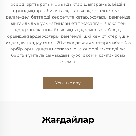
әсерді арттыратын орындықтар шығарамыз. Біздің
орындықтар табиғи тасқа тән ұсақ өрнектер мен
дәлме-дәл беттерді көрсетуге қатар, жоғары деңгейде
ыңғайлылық ұсынатындай етіп жасалған. Люкс пен
қолданысқа ыңғайлылықтың қосындысы біздің
орындықтарды жоғары деңгейлі ішкі кеңістіктер үшін
идеалды таңдау етеді. 20 жылдан астам өнерімізбен біз
әрбір орындықтың сапаға және өнерлік жетілдікке
берген ұмтылысымыздың куәсі екенін қамтамасыз
етеміз.
Ұсыныс алу
Жағдайлар