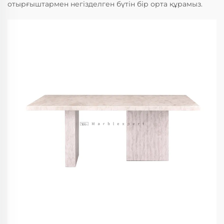
отырғыштармен негізделген бүтін бір орта құрамыз.