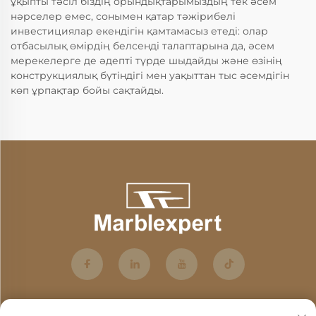
ұқыпты тәсіл біздің орындықтарымыздың тек әсем
нәрселер емес, сонымен қатар тәжірибелі
инвестициялар екендігін қамтамасыз етеді: олар
отбасылық өмірдің белсенді талаптарына да, әсем
мерекелерге де әдепті түрде шыдайды және өзінің
конструкциялық бүтіндігі мен уақыттан тыс әсемдігін
көп ұрпақтар бойы сақтайды.