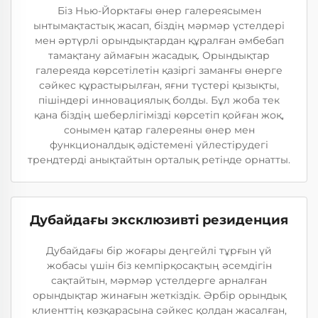
Біз Нью-Йорктағы өнер галереясымен
ынтымақтастық жасап, біздің мәрмәр үстелдері
мен әртүрлі орындықтардан құралған әмбебап
тамақтану аймағын жасадық. Орындықтар
галереяда көрсетілетін қазіргі заманғы өнерге
сәйкес құрастырылған, яғни түстері қызықты,
пішіндері инновациялық болды. Бұл жоба тек
қана біздің шеберлігімізді көрсетіп қойған жоқ,
сонымен қатар галереяны өнер мен
функционалдық әдістемені үйлестірудегі
трендтерді анықтайтын орталық ретінде орнатты.
Дубайдағы эксклюзивті резиденция
Дубайдағы бір жоғары деңгейлі тұрғын үй
жобасы үшін біз кемпірқосақтың әсемдігін
сақтайтын, мәрмәр үстелдерге арналған
орындықтар жинағын жеткіздік. Әрбір орындық
клиенттің көзқарасына сәйкес қолдан жасалған,