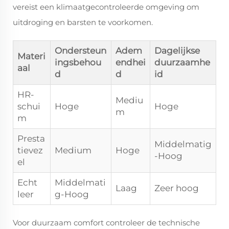
vereist een klimaatgecontroleerde omgeving om
uitdroging en barsten te voorkomen.
Ondersteun
Adem
Dagelijkse
Materi
ingsbehou
endhei
duurzaamhe
aal
d
d
id
HR-
Mediu
schui
Hoge
Hoge
m
m
Presta
Middelmatig
tievez
Medium
Hoge
-Hoog
el
Echt
Middelmati
Laag
Zeer hoog
leer
g-Hoog
Voor duurzaam comfort controleer de technische