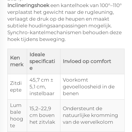
Inclineringshoek
een kantelhoek van 100°–110°
verplaatst het gewicht naar de rugleuning,
verlaagt de druk op de heupen en maakt
subtiele houdingsaanpassingen mogelijk.
Synchro-kantelmechanismen behouden deze
hoek tijdens beweging.
Ideale
Ken
specificati
Invloed op comfort
merk
e
45,7 cm ±
Voorkomt
Zitdi
5,1 cm,
gevoelloosheid in de
epte
instelbaar
benen
Lum
15,2–22,9
Ondersteunt de
bale
cm boven
natuurlijke kromming
hoog
het zitvlak
van de wervelkolom
te