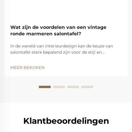
Wat zijn de voordelen van een vintage
ronde marmeren salontafel?
In de wereld van interieurdesign kan de keuze van
salontafel sterk bepalend zijn voor de stijl en
functionaliteit van een woonruimte. Van alle
beschikbare opties valt de vintage ronde marmeren
MEER BEKIJKEN
salontafel op als een tijdloos stuk dat naadloos een...
Klantbeoordelingen