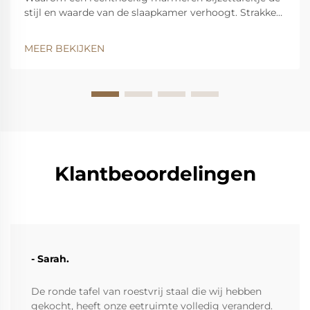
stijl en waarde van de slaapkamer verhoogt. Strakke
lijnen en natuurlijke adering: hoe de geometrie van
een rechthoekig tafeltje past bij de symmetrie van
MEER BEKIJKEN
een moderne slaapkamer. Rechthoekige tafels geven
een gevoel van orde in moderne slaapkamers door
hun strakke lijnen...
Klantbeoordelingen
- Sarah.
De ronde tafel van roestvrij staal die wij hebben
gekocht, heeft onze eetruimte volledig veranderd.