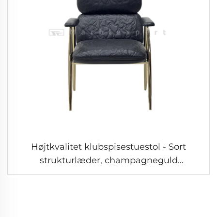
Højtkvalitet klubspisestuestol - Sort
strukturlæder, champagneguld
højskinnende stålramme, høj ryg til
komfort, let luksusstil