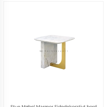
Stue Møbel Marmor Sidedekorativt bord