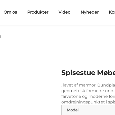
Om os
Produkter
Video
Nyheder
Ko
L
Spisestue Møb
, lavet af marmor. Bundpla
geometrisk formede unde
farvetone og moderne form
omdrejningspunktet i spi
Model