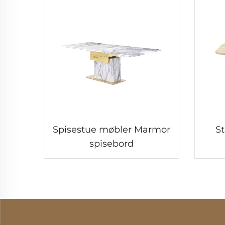
Spisestue møbler Marmor
S
spisebord