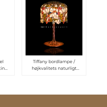
el
Tiffany bordlampe /
tin
højkvalitets naturligt
ed
ædelstens Tiffany
bordlampe /
olker
halvædelstens Tiffany
k
bordlampe / klassiske
LED lamper til