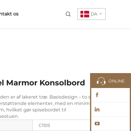
ntakt os
DA
el Marmor Konsolbord
ONLINE
den er af lakeret træ. Basisdesign – to sæt
rstøttende elementer, med en minimalistisk
, hvilket gør spisebordet til
sestuen.
C1105