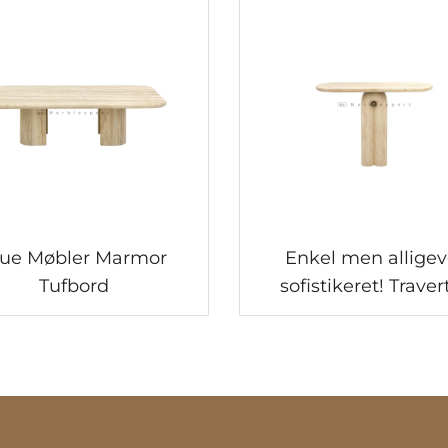
tue Møbler Marmor
Enkel men alligev
Tufbord
sofistikeret! Traver
Console Bordet m
cylindriske
understøtninger fort
entréens æsteti