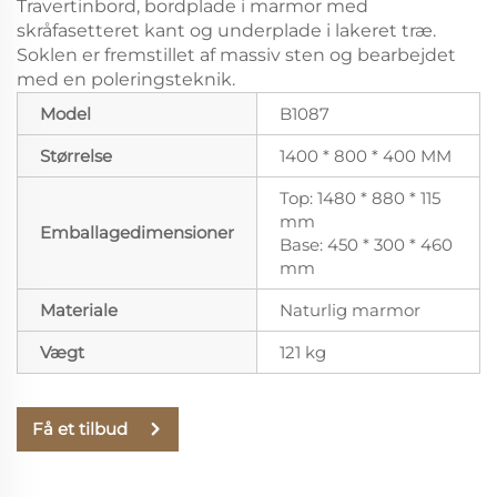
Travertinbord, bordplade i marmor med
skråfasetteret kant og underplade i lakeret træ.
Soklen er fremstillet af massiv sten og bearbejdet
med en poleringsteknik.
Model
B1087
Størrelse
1400 * 800 * 400 MM
Top: 1480 * 880 * 115
mm
Emballagedimensioner
Base: 450 * 300 * 460
mm
Materiale
Naturlig marmor
Vægt
121 kg
Få et tilbud