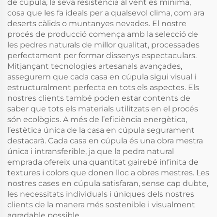
de cúpula, la seva resistència al vent és mínima,
cosa que les fa ideals per a qualsevol clima, com ara
deserts càlids o muntanyes nevades. El nostre
procés de producció comença amb la selecció de
les pedres naturals de millor qualitat, processades
perfectament per formar dissenys espectaculars.
Mitjançant tecnologies artesanals avançades,
assegurem que cada casa en cúpula sigui visual i
estructuralment perfecta en tots els aspectes. Els
nostres clients també poden estar contents de
saber que tots els materials utilitzats en el procés
són ecològics. A més de l’eficiència energètica,
l’estètica única de la casa en cúpula segurament
destacarà. Cada casa en cúpula és una obra mestra
única i intransferible, ja que la pedra natural
emprada ofereix una quantitat gairebé infinita de
textures i colors que donen lloc a obres mestres. Les
nostres cases en cúpula satisfaran, sense cap dubte,
les necessitats individuals i úniques dels nostres
clients de la manera més sostenible i visualment
agradable possible.