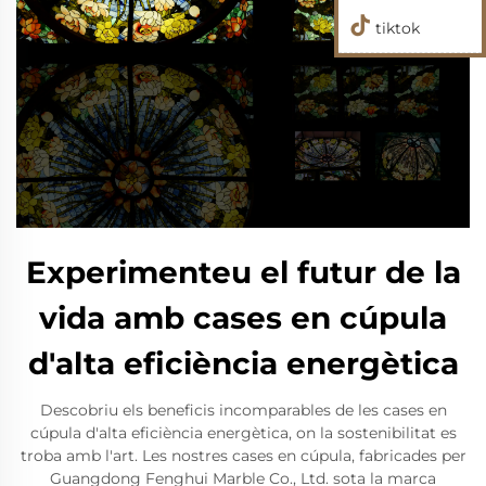
tiktok
Experimenteu el futur de la
vida amb cases en cúpula
d'alta eficiència energètica
Descobriu els beneficis incomparables de les cases en
cúpula d'alta eficiència energètica, on la sostenibilitat es
troba amb l'art. Les nostres cases en cúpula, fabricades per
Guangdong Fenghui Marble Co., Ltd. sota la marca