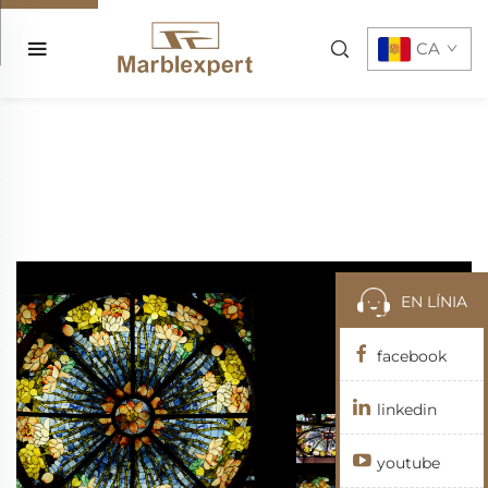
CA
EN LÍNIA
facebook
linkedin
youtube