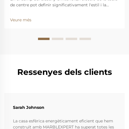
de centre pot definir significativament l'estil i la
funcionalitat d'un espai vital. Entre les nombroses
opcions, la taula de centre rodona de marbre amb
Veure més
estil vintage destaca com una peça atemporal que
combina harmoniosament...
Ressenyes dels clients
Sarah Johnson
La casa esfèrica energèticament eficient que hem
construït amb MARBLEXPERT ha superat totes les