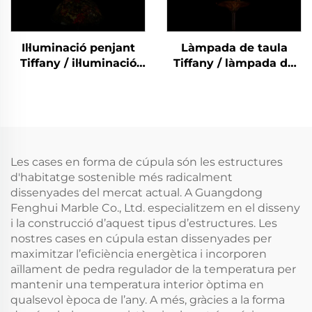
barroc per a boda i
saló / Làmpara
clàssica de luxe-8
Il·luminació penjant
Làmpada de taula
Tiffany / il·luminació
Tiffany / làmpada de
penjant Tiffany de
taula Tiffany de pedra
pedra natural d'alta
natural d'alta qualitat
qualitat / il·luminació
/ làmpada de taula
penjant Tiffany de
Tiffany de pedra
pedra semipreciosa /
semipreciosa / llums
il·luminació moderna
LED clàssics per a
Les cases en forma de cúpula són les estructures
de estil barroc /
habitació / Làmpara
d'habitatge sostenible més radicalment
Il·luminació clàssica de
moderna de estil
dissenyades del mercat actual. A Guangdong
luxe-10g-10
barroc per a boda i
Fenghui Marble Co., Ltd. especialitzem en el disseny
saló / Làmpara
i la construcció d’aquest tipus d’estructures. Les
clàssica de luxe-9
nostres cases en cúpula estan dissenyades per
maximitzar l’eficiència energètica i incorporen
aïllament de pedra regulador de la temperatura per
mantenir una temperatura interior òptima en
qualsevol època de l’any. A més, gràcies a la forma