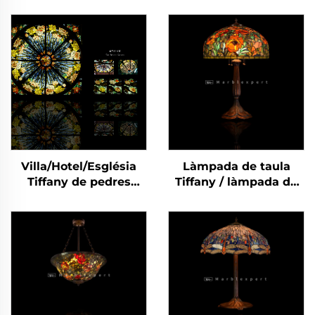
Villa/Hotel/Església
Làmpada de taula
Tiffany de pedres
Tiffany / làmpada de
precioses naturals
taula Tiffany de pedra
Skyline Dome-2
natural d'alta qualitat
/ làmpada de taula
Tiffany de pedra
semipreciosa / llums
LED clàssics per a
habitació / Làmpara
moderna de estil