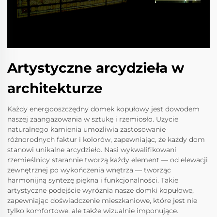
Artystyczne arcydzieła w
architekturze
Każdy energooszczędny domek kopułowy jest dowodem
naszej zaangażowania w sztukę i rzemiosło. Użycie
naturalnego kamienia umożliwia zastosowanie
różnorodnych faktur i kolorów, zapewniając, że każdy dom
stanowi unikalne arcydzieło. Nasi wykwalifikowani
rzemieślnicy starannie tworzą każdy element — od elewacji
zewnętrznej po wykończenia wnętrza — tworząc
harmonijną syntezę piękna i funkcjonalności. Takie
artystyczne podejście wyróżnia nasze domki kopułowe,
zapewniając doświadczenie mieszkaniowe, które jest nie
tylko komfortowe, ale także wizualnie imponujące.