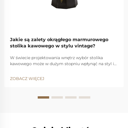
Jakie są zalety okrągłego marmurowego
stolika kawowego w stylu vintage?
W świecie projektowania wnętrz wybór stolika
kawowego może w dużym stopniu wpłynąć na styl i
funkcjonalność salonu. Spośród licznych opcji okrągły
vintage'owy stoliczek marmurowy wyróżnia się jako
ZOBACZ WIĘCEJ
bezczasny element, który sprawnie łączy...