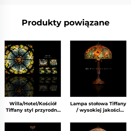
Produkty powiązane
Willa/Hotel/Kościół
Lampa stołowa Tiffany
Tiffany styl przyrodny
/ wysokiej jakości
kamień szlachetny
lampa stołowa Tiffany
Skyline Dome-2
z naturalnym
kamieniem