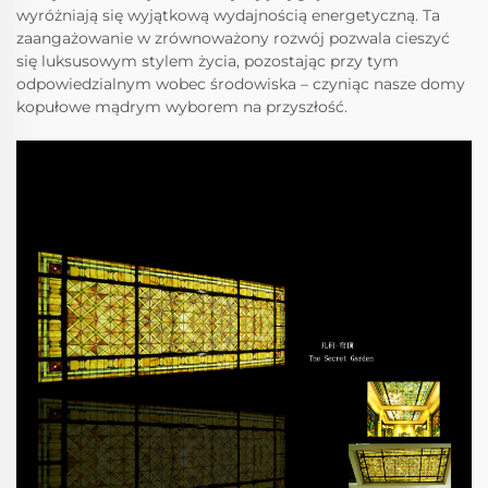
wyróżniają się wyjątkową wydajnością energetyczną. Ta
zaangażowanie w zrównoważony rozwój pozwala cieszyć
się luksusowym stylem życia, pozostając przy tym
odpowiedzialnym wobec środowiska – czyniąc nasze domy
kopułowe mądrym wyborem na przyszłość.