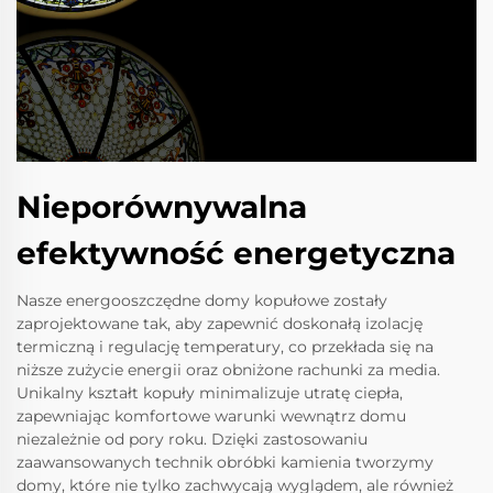
Nieporównywalna
efektywność energetyczna
Nasze energooszczędne domy kopułowe zostały
zaprojektowane tak, aby zapewnić doskonałą izolację
termiczną i regulację temperatury, co przekłada się na
niższe zużycie energii oraz obniżone rachunki za media.
Unikalny kształt kopuły minimalizuje utratę ciepła,
zapewniając komfortowe warunki wewnątrz domu
niezależnie od pory roku. Dzięki zastosowaniu
zaawansowanych technik obróbki kamienia tworzymy
domy, które nie tylko zachwycają wyglądem, ale również