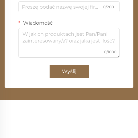
0/200
Wiadomość
0/1000
Wyślij