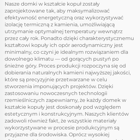
luksusowa lampa-10g-
Kandelabr na ślub i
Nasze domki w kształcie kopuł zostały
10
salon /Klasyczna
zaprojektowane tak, aby maksymalizować
Luksusowa Lampa-9
efektywność energetyczną oraz wykorzystywać
izolację termiczną z kamienia, umożliwiającą
utrzymanie optymalnej temperatury wewnątrz
przez cały rok. Ponadto dzięki charakterystycznemu
kształtowi kopuły ich opór aerodynamiczny jest
minimalny, co czyni je idealnym rozwiązaniem dla
dowolnego klimatu — od gorących pustyń po
śnieżne góry. Proces produkcji rozpoczyna się od
dobierania naturalnych kamieni najwyższej jakości,
które są precyzyjnie przetwarzane w celu
stworzenia imponujących projektów. Dzięki
zastosowaniu nowoczesnych technologii
rzemieślniczych zapewniamy, że każdy domek w
kształcie kopuły jest doskonały pod względem
estetycznym i konstrukcyjnym. Naszych klientów
zadowoli również fakt, że wszystkie materiały
wykorzystywane w procesie produkcyjnym są
przyjazne dla środowiska. Oprócz wysokiej