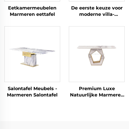
Eetkamermeubelen
De eerste keuze voor
Marmeren eettafel
moderne villa-
eetkamers! De
aantrekkingskracht
van marmeren
eethoeksets
Salontafel Meubels -
Premium Luxe
Marmeren Salontafel
Natuurlijke Marmeren
Haltafel