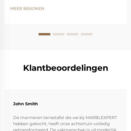
hebben de functionele functie van een oppervlak om
MEER BEKIJKEN
te eten. Maar met de juiste keuze van steen kan jouw
tafel ook dienen als ...
Klantbeoordelingen
John Smith
De marmeren terrastafel die we bij MARBLEXPERT
hebben gekocht, heeft onze achtertuin volledig
getransformeerd. De vakmanschap is uitzonderlijk