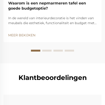
Waarom is een nepmarmeren tafel een
goede budgetoptie?
In de wereld van interieurdecoratie is het vinden van
meubels die esthetiek, functionaliteit en budget met
elkaar in balans brengen een veelvoorkomende
zoektocht voor veel huiseigenaren. De nepmarmeren
MEER BEKIJKEN
tafel is uitgegroeid tot een opvallende keuze die
consumenten wint door zijn opmerkelijke voordelen...
Klantbeoordelingen