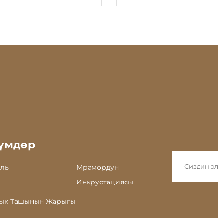
стол
жасалган окуя ст
үмдөр
ль
Мрамордун
Инкрустациясы
ык Ташынын Жарыгы