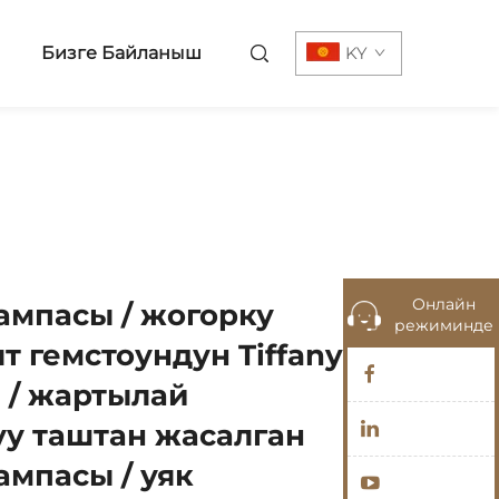
Бизге Байланыш
KY
Онлайн
лампасы / жогорку
режиминде
т гемстоундун Tiffany
 / жартылай
у таштан жасалган
лампасы / уяк