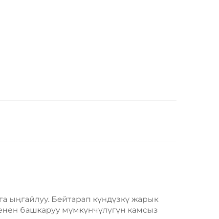
а ыңгайлуу. Бейтарап күндүзкү жарык
енен башкаруу мүмкүнчүлүгүн камсыз