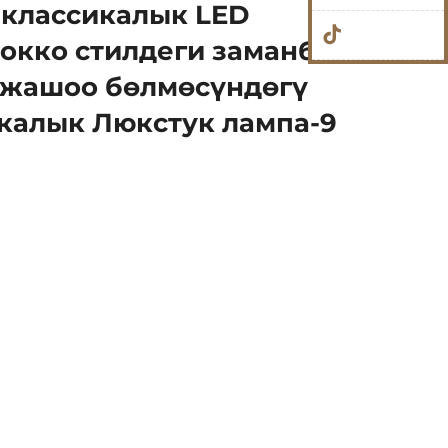
 классикалык LED
окко стилдеги заманбап
 жашоо бөлмөсүндөгү
калык Люкстук лампа-9