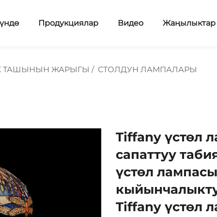
үндө
Продукциялар
Видео
Жаңылыктар
 ТАШЫНЫН ЖАРЫГЫ
/
СТОЛДУН ЛАМПАЛАРЫ
Tiffany үстөл 
сапаттуу табия
үстөл лампасы
кыйынчалыкту
Tiffany үстөл 