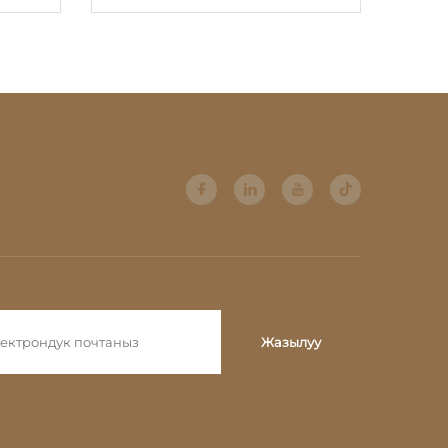
олу
жасалган тегерек стол
Жазылуу