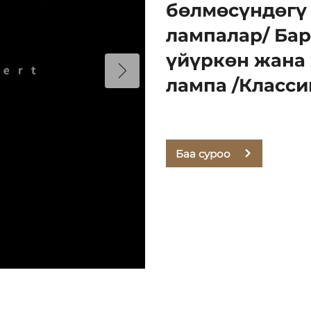
бөлмөсүндөгү
лампалар/ Бар
үйүркөн жана
лампа /Класси
Баа суроо