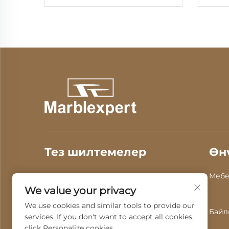
жасалган тегерек стол
Тез шилтемелер
Өн
Биз жөнүндө
Продукциялар
Мебе
We value your privacy
Видео
Жаңылыктар
We use cookies and similar tools to provide our
Байл
services. If you don't want to accept all cookies,
Бизге Байланыш
click Personalize cookies.