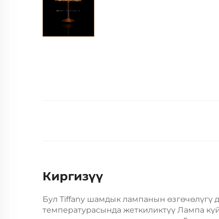
Киргизүү
Бул Tiffany шамдык лампанын өзгөчөлүгү
температурасында жеткиликтүү
Лампа кү