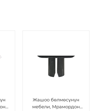
үн
Жашоо бөлмөсүнүн
он
мебели, Мрамордон