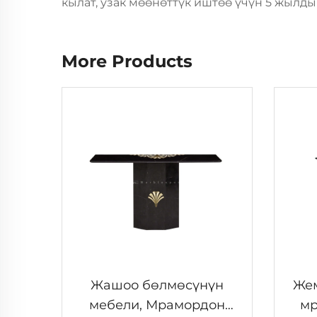
кылат, узак мөөнөттүк иштөө үчүн 5 жылды
More Products
Жашоо бөлмөсүнүн
Жем
мебели, Мрамордон
мр