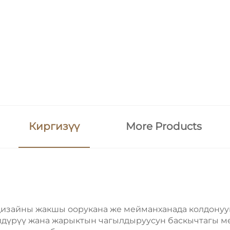
Киргизүү
More Products
дизайны жакшы оорукана же мейманханада колдонууг
йдүрүү жана жарыктын чагылдыруусун баскычтагы м