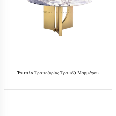
Έπιπλα Τραπεζαρίας Τραπέζι Μαρμάρου