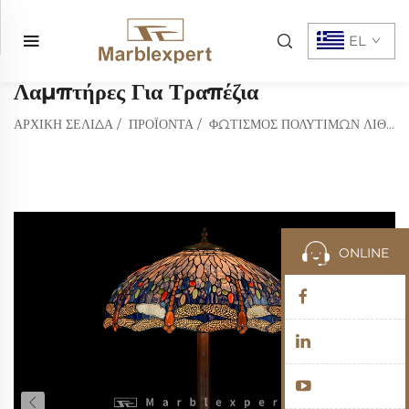
EL
Λαμπτήρες Για Τραπέζια
ΑΡΧΙΚΉ ΣΕΛΊΔΑ
/
ΠΡΟΪΌΝΤΑ
/
ΦΩΤΙΣΜΌΣ ΠΟΛΎΤΙΜΩΝ ΛΊΘΩΝ
ONLINE