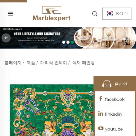
KO
홈페이지
/
제품
/
대리석 인레이
/
석재 페인팅
온라인
facebook
linkedin
youtube