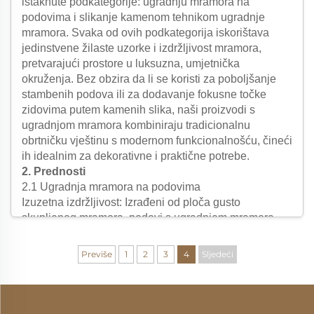
istaknute podkategorije: ugradnju mramora na
podovima i slikanje kamenom tehnikom ugradnje
mramora. Svaka od ovih podkategorija iskorištava
jedinstvene žilaste uzorke i izdržljivost mramora,
pretvarajući prostore u luksuzna, umjetnička
okruženja. Bez obzira da li se koristi za poboljšanje
stambenih podova ili za dodavanje fokusne točke
zidovima putem kamenih slika, naši proizvodi s
ugradnjom mramora kombiniraju tradicionalnu
obrtničku vještinu s modernom funkcionalnošću, čineći
ih idealnim za dekorativne i praktične potrebe.
2. Prednosti
2.1 Ugradnja mramora na podovima
Izuzetna izdržljivost: Izrađeni od ploča gusto
skupljenog mramora, podovi s ugradnjom mramora
otporni su na ogrebotine, intenzivno hodanje i
svakodnevno trošenje – zadržavaju sjajni izgled više
Previše
1
2
3
4
Sljedeći
od 20 godina uz minimalno održavanje. Za razliku od
tvrdog drva ili keramičkih pločica, ne savijaju se niti
blijede, čak ni u vlažnim prostorima poput kupaonica
ili kuhinja.