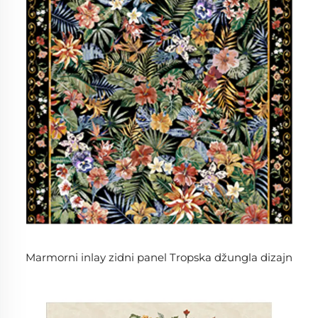
Marmorni inlay zidni panel Tropska džungla dizajn