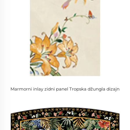
Marmorni inlay zidni panel Tropska džungla dizajn