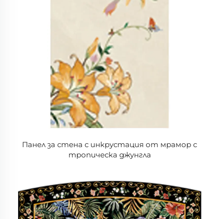
Панел за стена с инкрустация от мрамор с
тропическа джунгла