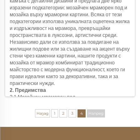
камъка с детайлни дизайни и предлага две ярко
изразени подкатегории: мозайчен мраморен под и
мозайка върху мраморни картини. Всяка от тези
подкатегории използва уникалната оцветена жилка
и издръжливост на мрамора, превръщайки
пространствата в луксозни, артистични среди.
Независимо дали се използва за повдигане на
жилищни подове или за създаване на акцент върху
стени чрез каменни картини, нашите продукти с
мозайка от мрамор комбинират традиционно
майсторство с модерна функционалност, което ги
прави идеални както за декоративни, така и за
практически нужди.
2. Предимства
2.1 Мозайчен мраморен под
Изключителна издръжливост: Изработен от плочи
от високоплътен мрамор, мозайчният мраморен
Назад
1
2
3
4
Напред
под устои на драскотини, интензивно пешеходно
натоварване и ежедневно износване – запазвайки
полирания си вид над 20 години с минимално
поддържане. За разлика от твърдия дъб или