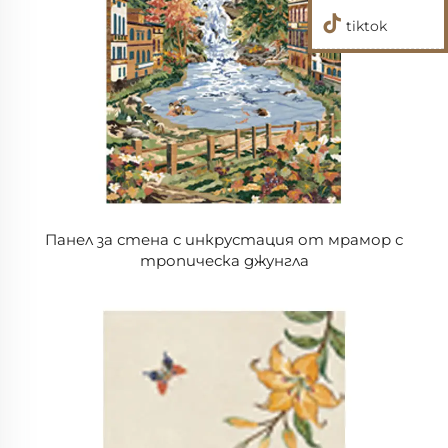
tiktok
Панел за стена с инкрустация от мрамор с
тропическа джунгла