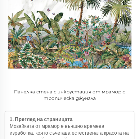
Панел за стена с инкрустация от мрамор с
тропическа джунгла
1. Преглед на страницата
Мозайката от мрамор е външно времева
изработка, която съчетава естествената красота на