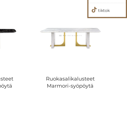
tiktok
steet
Ruokasalikalusteet
pöytä
Marmori-syöpöytä