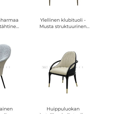
anharmaa
Ylellinen klubituoli -
itähtinen
Musta struktuurinen
jalusta,
nahka, champanjankulta
isella
kiillotettu teräsrunko,
lla
korkea selkä ja
teellä,
mukavuusmalli, kevyen
ylin
ylellisen tyylin
en
suunnittelu
uoli
kainen
Huippuluokan