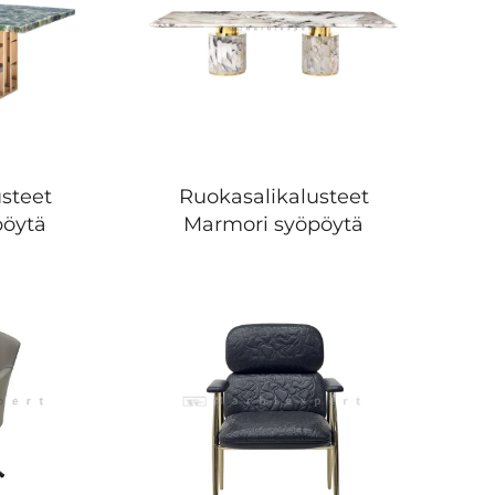
steet
Ruokasalikalusteet
pöytä
Marmori syöpöytä