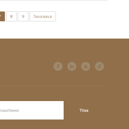
a, pitäen olohuoneen siistinä.
opa 50 kg:n painon, turvallisesti kannattelemassa
a.
7
8
9
Seuraava
tealla liinalla, kestää kahvin tahroja ja nesteiden
i käytävien kulmiin, maksimoi lattiatilan samalla kun
n asettamiseen; alempi hylly säilyttää kenkiä tai
saisilla lattioilla, takaavat turvallisen käytön
reen ja tarjoaa vakauden lampulle, puhelimelle tai
huonekalujen uudelleenjärjestelyn tai siivouksen
ija) piilottavat lamppujohdot, pitäen pinnan siistinä
Tilaa
ty istuin (5 cm muistivaahto) vähentävät