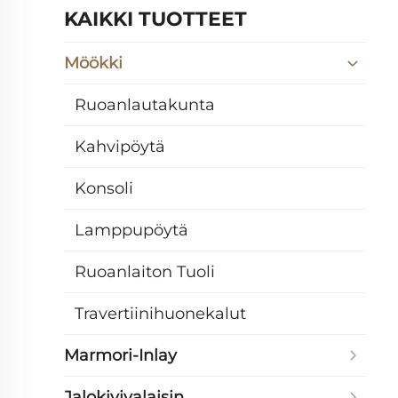
KAIKKI TUOTTEET
Möökki
Ruoanlautakunta
Kahvipöytä
Konsoli
Lamppupöytä
Ruoanlaiton Tuoli
Travertiinihuonekalut
Marmori-Inlay
Jalokivivalaisin