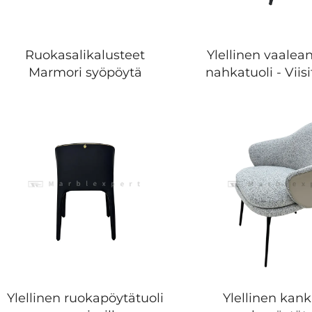
Ruokasalikalusteet
Ylellinen vaale
Marmori syöpöytä
nahkatuoli - Viis
metallimaalattu 
kokonaisvalta
muovautuva
vaahtomuovitäyt
modernin ty
kaupallin
ruokapöytät
Ylellinen ruokapöytätuoli
Ylellinen kan