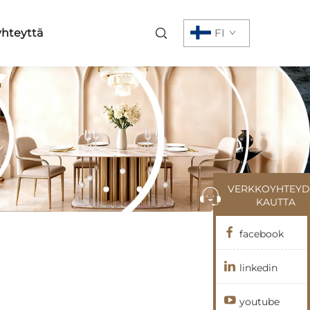
yhteyttä
FI
VERKKOYHTEYD
KAUTTA
facebook
linkedin
youtube