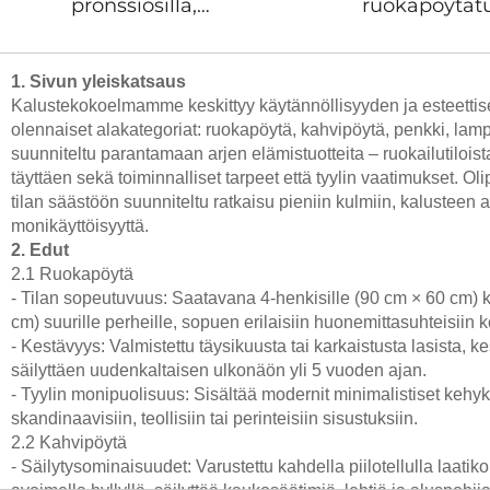
pronssiosilla,
ruokapöytätu
kokonaisvaltaisella
Harstametalliset
muovautuvalla
kokonaan kar
1. Sivun yleiskatsaus
vaahtomuovitäytteellä,
muovautu
Kalustekokoelmamme keskittyy käytännöllisyyden ja esteetti
hotelliruokailutilojen tuoli
vaahtomuovi, 
olennaiset alakategoriat: ruokapöytä, kahvipöytä, penkki, lamp
ylellisen tyyli
suunniteltu parantamaan arjen elämistuotteita – ruokailutilois
täyttäen sekä toiminnalliset tarpeet että tyylin vaatimukset. O
tilan säästöön suunniteltu ratkaisu pieniin kulmiin, kalusteen 
monikäyttöisyyttä.
2. Edut
2.1 Ruokapöytä
- Tilan sopeutuvuus: Saatavana 4-henkisille (90 cm × 60 cm) 
cm) suurille perheille, sopuen erilaisiin huonemittasuhteisii
- Kestävyys: Valmistettu täysikuusta tai karkaistusta lasista, 
säilyttäen uudenkaltaisen ulkonäön yli 5 vuoden ajan.
- Tyylin monipuolisuus: Sisältää modernit minimalistiset kehykse
skandinaavisiin, teollisiin tai perinteisiin sisustuksiin.
2.2 Kahvipöytä
- Säilytysominaisuudet: Varustettu kahdella piilotellulla laatik