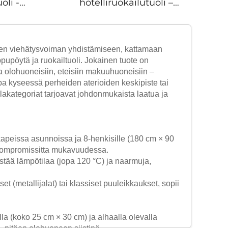
oli -
hotelliruokailutuoli –
 jalat,
vaaleanbeige teko
kaistu
nahka, neljäkkäinen
va
kapriste, kiinteät
sen viehätysvoiman yhdistämiseen, kattamaan
kevyen
metallijalat kultavärillä,
pupöytä ja ruokailtuoli. Jokainen tuote on
n malli
korkean kiillon saatu
ta olohuoneisiin, eteisiin makuuhuoneisiin –
kiinteästä puusta
lipa kyseessä perheiden aterioiden keskipiste tai
valmistettu runko,
alakategoriat tarjoavat johdonmukaista laatua ja
kevyen luksustyylin malli
kapeissa asunnoissa ja 8-henkisille (180 cm × 90
n kompromissitta mukavuudessa.
kestää lämpötilaa (jopa 120 °C) ja naarmuja,
t (metallijalat) tai klassiset puuleikkaukset, sopii
olla (koko 25 cm × 30 cm) ja alhaalla olevalla