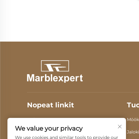
Nopeat linkit
Tuo
Meistä
Tuotteet
Möök
We value your privacy
Video
Uutiset
Jaloki
We use cookies and similar tools to provide our