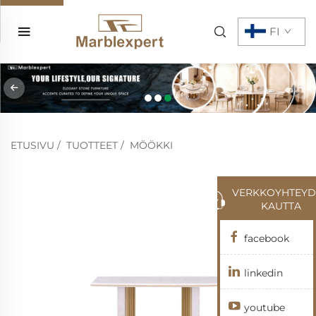
FI
ETUSIVU
/
TUOTTEET
/
MÖÖKKI
VERKKOYHTEYD
KAUTTA
facebook
linkedin
youtube