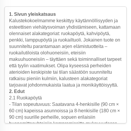
1. Sivun yleiskatsaus
Kalustekokoelmamme keskittyy käytännöllisyyden ja
esteettisen viehätysvoiman yhdistämiseen, kattamaan
olennaiset alakategoriat: ruokapöytä, kahvipöytä,
penkki, lamppupöytä ja ruokailtuoli. Jokainen tuote on
suunniteltu parantamaan arjen elämistuotteita –
ruokailutiloista olohuoneisiin, eteisiin
makuuhuoneisiin – täyttäen sekä toiminnalliset tarpeet
että tyylin vaatimukset. Olipa kyseessä perheiden
aterioiden keskipiste tai tilan säästöön suunniteltu
ratkaisu pieniin kulmiin, kalusteen alakategoriat
tarjoavat johdonmukaista laatua ja monikäyttöisyyttä.
2. Edut
2.1 Ruokapöytä
- Tilan sopeutuvuus: Saatavana 4-henkisille (90 cm ×
60 cm) kapeissa asunnoissa ja 8-henkisille (180 cm ×
90 cm) suurille perheille, sopuen erilaisiin
huonemittasuhteisiin kompromissitta mukavuudessa.
- Kestävyys: Valmistettu täysikuusta tai karkaistusta