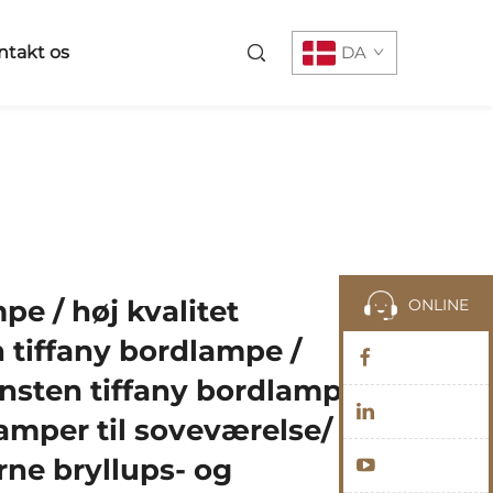
ntakt os
DA
pe / høj kvalitet
ONLINE
 tiffany bordlampe /
nsten tiffany bordlampe /
amper til soveværelse/
rne bryllups- og