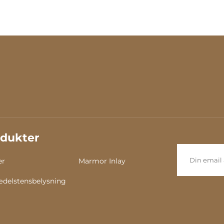
dukter
er
Marmor Inlay
delstensbelysning