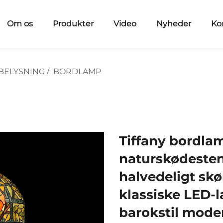
Om os
Produkter
Video
Nyheder
Ko
BELYSNING
/
BORDLAMP
Tiffany bordlam
naturskødesten
halvedeligt skø
klassiske LED-l
barokstil mode