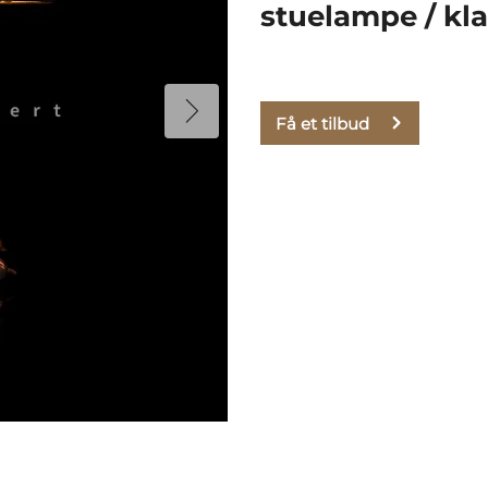
stuelampe / kl
Få et tilbud