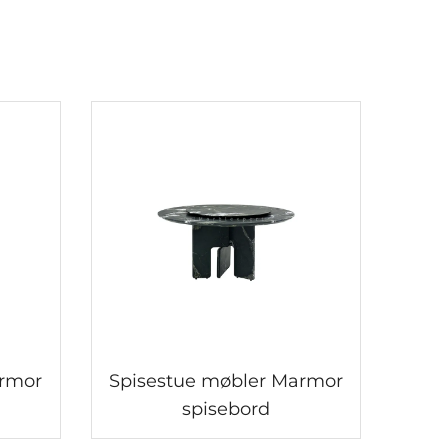
armor
Spisestue møbler Marmor
spisebord