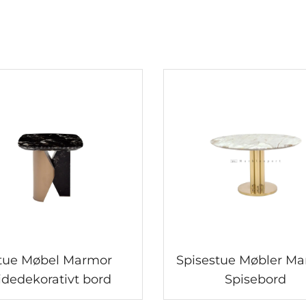
tue Møbel Marmor
Spisestue Møbler M
idedekorativt bord
Spisebord