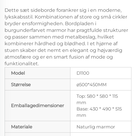
Dette sæt sideborde forankrer sig i en moderne,
lykskabsstil. Kombinationen af store og små cirkler
bryder ensformigheden. Bordpladen i
burgunderfarvet marmor har pragtfulde strukturer
og passer sammen med metalbeslag, hvilket
kombinerer hårdhed og blødhed. I et hjørne af
stuen skaber det nemt en elegant og højværdig
atmosfære og er en smart fusion af mode og
funktionalitet.
Model
D1100
Størrelse
ø500*450MM
Top: 580 * 580 * 115
mm
Emballagedimensioner
Base: 430 * 490 * 515
mm
Materiale
Naturlig marmor