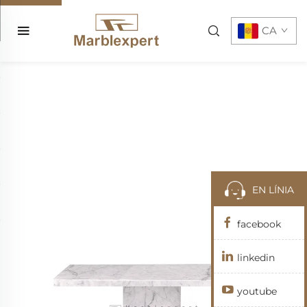
CA
EN LÍNIA
facebook
linkedin
youtube