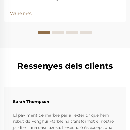
funcionalitat d'un espai vital. Entre les nombroses
opcions, la taula de centre rodona de marbre amb
Veure més
estil vintage destaca com una peça atemporal que
combina harmoniosament...
Ressenyes dels clients
Sarah Thompson
El paviment de marbre per a l'exterior que hem
rebut de Fenghui Marble ha transformat el nostre
jardí en una oasi luxosa. L'execució és excepcional i