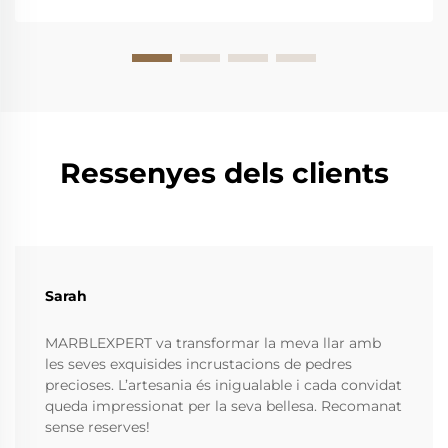
estil vintage destaca com una peça atemporal que
combina harmoniosament...
Ressenyes dels clients
Sarah
MARBLEXPERT va transformar la meva llar amb
les seves exquisides incrustacions de pedres
precioses. L’artesania és inigualable i cada convidat
queda impressionat per la seva bellesa. Recomanat
sense reserves!