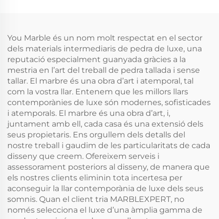
domèstic com de
integrat, cadira de
restaurant
menjador d'hotel
You Marble és un nom molt respectat en el sector
dels materials intermediaris de pedra de luxe, una
reputació especialment guanyada gràcies a la
mestria en l’art del treball de pedra tallada i sense
tallar. El marbre és una obra d’art i atemporal, tal
com la vostra llar. Entenem que les millors llars
contemporànies de luxe són modernes, sofisticades
i atemporals. El marbre és una obra d’art, i,
juntament amb ell, cada casa és una extensió dels
seus propietaris. Ens orgullem dels detalls del
nostre treball i gaudim de les particularitats de cada
disseny que creem. Ofereixem serveis i
assessorament posteriors al disseny, de manera que
els nostres clients eliminin tota incertesa per
aconseguir la llar contemporània de luxe dels seus
somnis. Quan el client tria MARBLEXPERT, no
només selecciona el luxe d’una àmplia gamma de