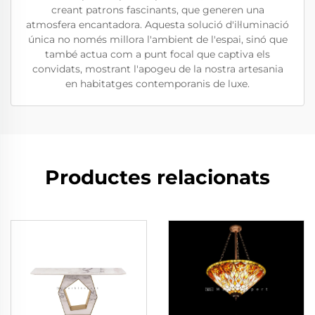
creant patrons fascinants, que generen una
atmosfera encantadora. Aquesta solució d'il·luminació
única no només millora l'ambient de l'espai, sinó que
també actua com a punt focal que captiva els
convidats, mostrant l'apogeu de la nostra artesania
en habitatges contemporanis de luxe.
Productes relacionats