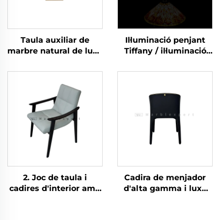
Taula auxiliar de
Il·luminació penjant
marbre natural de luxe
Tiffany / il·luminació
premium
penjant Tiffany de
pedra natural de gran
qualitat / il·luminació
penjant Tiffany de
pedra semipreciosa /
llum bàrroc modern /
llum de luxe clàssic-5
2. Joc de taula i
Cadira de menjador
cadires d'interior amb
d'alta gamma i luxe
estil luxós lleu,
lleu amb accessoris de
adequat tant per a ús
llautó, cotó moldejat