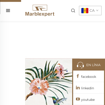
CA
EN LÍNIA
facebook
linkedin
youtube