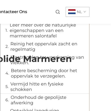
Inhoudsopgave
ntacteer Ons
NL
Leer meer over de natuurlijke
eigenschappen van een
marmeren salontafel
Reinig het oppervlak zacht en
regelmatig
olide Marmeren
Maatregelen ter voorkoming van
vlekken.
Betere bescherming door het
oppervlak te verzegelen.
Vermijd hitte en fysieke
schokken
Onderhoud de gepolijste
afwerking
Ontwikkel langdurige