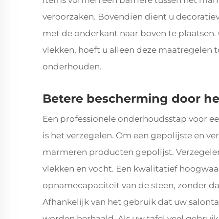
items vormen een barrière tussen het marm
veroorzaken. Bovendien dient u decoratie
met de onderkant naar boven te plaatsen
vlekken, hoeft u alleen deze maatregelen to
onderhouden.
Betere bescherming door het
Een professionele onderhoudsstap voor ee
is het verzegelen. Om een gepolijste en ver
marmeren producten gepolijst. Verzegele
vlekken en vocht. Een kwalitatief hoogwa
opnamecapaciteit van de steen, zonder dat
Afhankelijk van het gebruik dat uw salonta
worden herhaald. Als uw tafel veel gebruik 