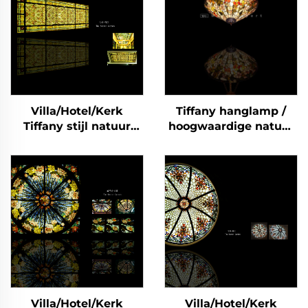
Villa/Hotel/Kerk
Tiffany hanglamp /
Tiffany stijl natuur
hoogwaardige natuur
edelsteen Skyline
edelsteen Tiffany
Koepel-3
hanglamp /
halfedelstenen Tiffany
hanglamp / Barokstijl
moderne verlichting /
Klassieke luxe
verlichting-1
Villa/Hotel/Kerk
Villa/Hotel/Kerk