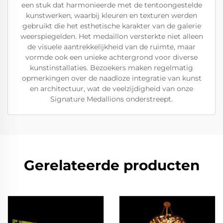
een stuk dat harmonieerde met de tentoongestelde
kunstwerken, waarbij kleuren en texturen werden
gebruikt die het esthetische karakter van de galerie
weerspiegelden. Het medaillon versterkte niet alleen
de visuele aantrekkelijkheid van de ruimte, maar
vormde ook een unieke achtergrond voor diverse
kunstinstallaties. Bezoekers maken regelmatig
opmerkingen over de naadloze integratie van kunst
en architectuur, wat de veelzijdigheid van onze
Signature Medallions onderstreept.
Gerelateerde producten