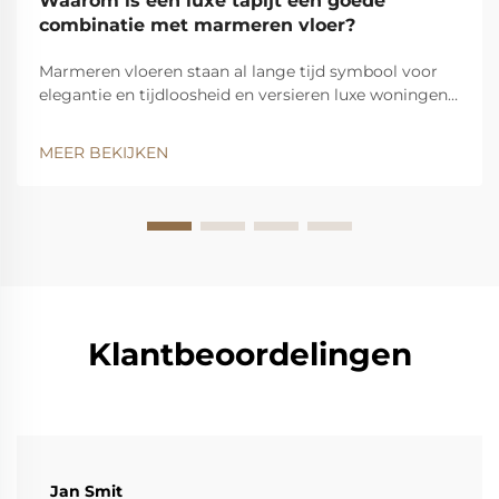
Waarom is een luxe tapijt een goede
combinatie met marmeren vloer?
Marmeren vloeren staan al lange tijd symbool voor
elegantie en tijdloosheid en versieren luxe woningen,
high-end commerciële ruimtes en iconische
gebouwen wereldwijd. Toch kunnen zelfs de meest
MEER BEKIJKEN
prachtige marmeren vloeren worden verheven naar
een nieuw niveau wanneer ze worden gecombineerd
...
Klantbeoordelingen
Jan Smit