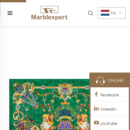
NL
ONLINE
facebook
linkedin
youtube