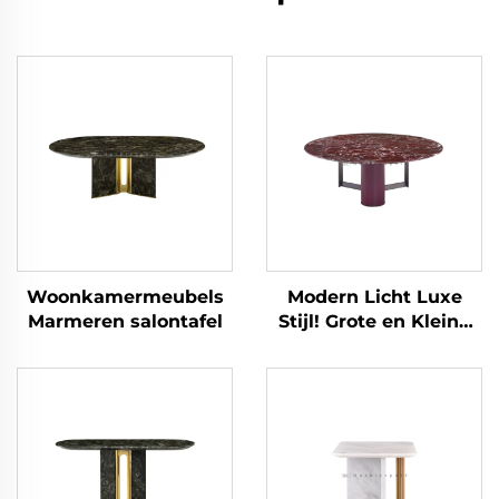
Woonkamermeubels
Modern Licht Luxe
Marmeren salontafel
Stijl! Grote en Kleine
Ronde -
Gecombineerde
Salontafel,
Bourgondisch Marmer
Interpreteert
Verfijning