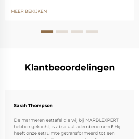
lijnen en natuurlijke adering: hoe de geometrie van
een rechthoekig tafeltje past bij de symmetrie van
MEER BEKIJKEN
een moderne slaapkamer. Rechthoekige tafels geven
een gevoel van orde in moderne slaapkamers door
hun strakke lijnen...
Klantbeoordelingen
Sarah Thompson
De marmeren eettafel die wij bij MARBLEXPERT
hebben gekocht, is absoluut adembenemend! Hij
heeft onze eetruimte getransformeerd tot een