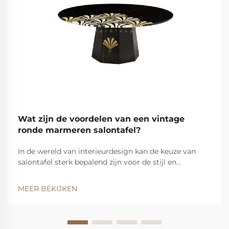
Wat zijn de voordelen van een vintage
ronde marmeren salontafel?
In de wereld van interieurdesign kan de keuze van
salontafel sterk bepalend zijn voor de stijl en
functionaliteit van een woonruimte. Van alle
beschikbare opties valt de vintage ronde marmeren
MEER BEKIJKEN
salontafel op als een tijdloos stuk dat naadloos een...