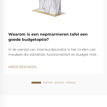
Waarom is een nepmarmeren tafel een
goede budgetoptie?
In de wereld van interieurdecoratie is het vinden van
meubels die esthetiek, functionaliteit en budget met
elkaar in balans brengen een veelvoorkomende
zoektocht voor veel huiseigenaren. De nepmarmeren
MEER BEKIJKEN
tafel is uitgegroeid tot een opvallende keuze die
consumenten wint door zijn opmerkelijke voordelen...