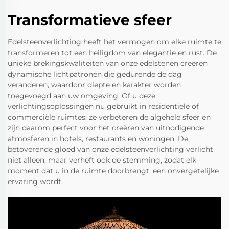
Transformatieve sfeer
Edelsteenverlichting heeft het vermogen om elke ruimte te
transformeren tot een heiligdom van elegantie en rust. De
unieke brekingskwaliteiten van onze edelstenen creëren
dynamische lichtpatronen die gedurende de dag
veranderen, waardoor diepte en karakter worden
toegevoegd aan uw omgeving. Of u deze
verlichtingsoplossingen nu gebruikt in residentiële of
commerciële ruimtes: ze verbeteren de algehele sfeer en
zijn daarom perfect voor het creëren van uitnodigende
atmosferen in hotels, restaurants en woningen. De
betoverende gloed van onze edelsteenverlichting verlicht
niet alleen, maar verheft ook de stemming, zodat elk
moment dat u in de ruimte doorbrengt, een onvergetelijke
ervaring wordt.