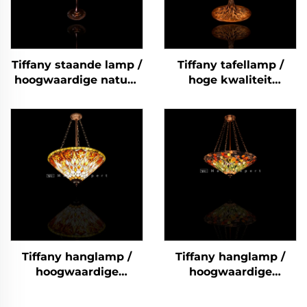
Tiffany staande lamp /
Tiffany tafellamp /
hoogwaardige natuur
hoge kwaliteit
edelsteen Tiffany
natuurlijke edelsteen
staande lamp /
Tiffany tafellamp /
halfedelstenen Tiffany
halfedelsteen Tiffany
staande lamp /
tafellamp /
Barokstijl moderne
slaapkamer klassieke
bruilofts- en
LED-lampen /
woonkamerlamp /
Barokstijl moderne
Klassieke luxe lamp -1
bruilofts- en
woonkamerlamp /
Classic Luxury lamp-5
Tiffany hanglamp /
Tiffany hanglamp /
hoogwaardige
hoogwaardige
natuurlijke edelsteen
natuurlijke edelsteen
Tiffany hanglamp /
Tiffany hanglamp /