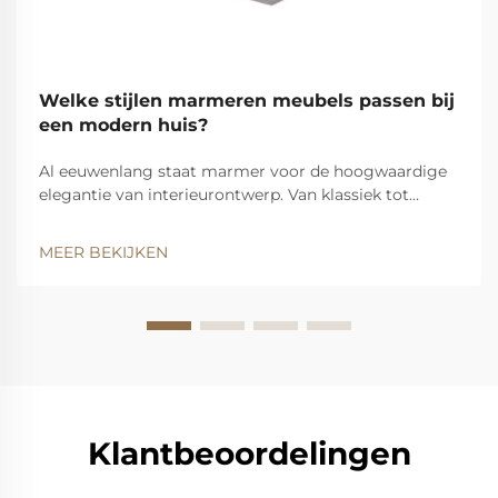
Welke stijlen marmeren meubels passen bij
een modern huis?
Al eeuwenlang staat marmer voor de hoogwaardige
elegantie van interieurontwerp. Van klassiek tot
hedendaags is het een essentieel onderdeel van de
branche geworden. Bij Fuhua Marble Expert maken
MEER BEKIJKEN
we meubels van marmer die het beste van de oude
en de nieuwe wereld combineren. Een ...
Klantbeoordelingen