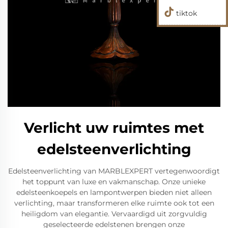
tiktok
Verlicht uw ruimtes met
edelsteenverlichting
Edelsteenverlichting van MARBLEXPERT vertegenwoordigt
het toppunt van luxe en vakmanschap. Onze unieke
edelsteenkoepels en lampontwerpen bieden niet alleen
verlichting, maar transformeren elke ruimte ook tot een
heiligdom van elegantie. Vervaardigd uit zorgvuldig
geselecteerde edelstenen brengen onze