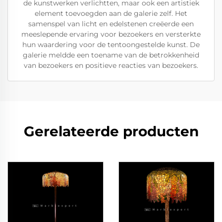
de kunstwerken verlichtten, maar ook een artistiek
element toevoegden aan de galerie zelf. Het
samenspel van licht en edelstenen creëerde een
meeslepende ervaring voor bezoekers en versterkte
hun waardering voor de tentoongestelde kunst. De
galerie meldde een toename van de betrokkenheid
van bezoekers en positieve reacties van bezoekers.
Gerelateerde producten