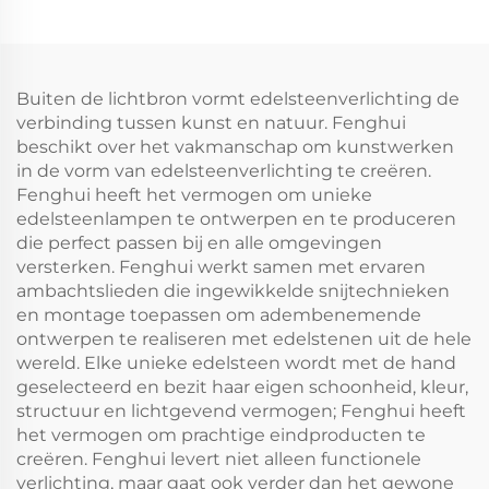
halve edelsteen
halve edelsteen
Tiffany hanglamp /
Tiffany hanglamp /
Barokstijl moderne
Barokstijl moderne
verlichting / Klassieke
verlichting / Klassieke
Buiten de lichtbron vormt edelsteenverlichting de
luxe verlichting-5
luxe verlichting-4
verbinding tussen kunst en natuur. Fenghui
beschikt over het vakmanschap om kunstwerken
in de vorm van edelsteenverlichting te creëren.
Fenghui heeft het vermogen om unieke
edelsteenlampen te ontwerpen en te produceren
die perfect passen bij en alle omgevingen
versterken. Fenghui werkt samen met ervaren
ambachtslieden die ingewikkelde snijtechnieken
en montage toepassen om adembenemende
ontwerpen te realiseren met edelstenen uit de hele
wereld. Elke unieke edelsteen wordt met de hand
geselecteerd en bezit haar eigen schoonheid, kleur,
structuur en lichtgevend vermogen; Fenghui heeft
het vermogen om prachtige eindproducten te
creëren. Fenghui levert niet alleen functionele
verlichting, maar gaat ook verder dan het gewone