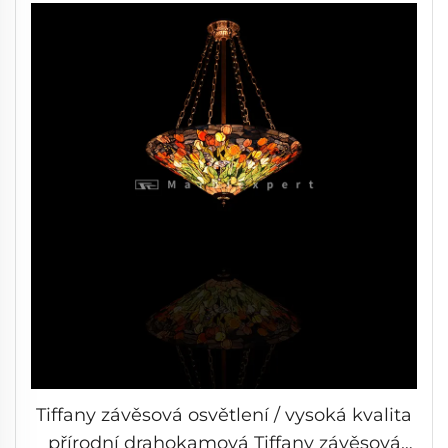
Tiffany závěsová osvětlení / vysoká kvalita
přírodní drahokamová Tiffany závěsová