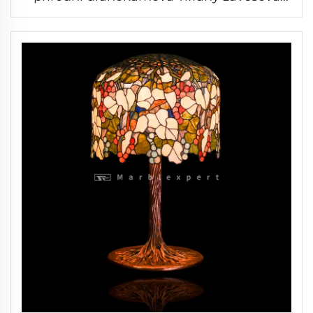
osvětlení / polodrahokamová Tiffany
závěsová osvětlení / Barokní styl moderní
osvětlení / Klasické luxusní osvětlení-4