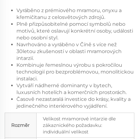
Vyráběno z prémiového mramoru, onyxu a
křemičitanu z celosvětových zdrojů.
Plně přizpůsobitelné pomocí symbolů nebo
motivů, které oslavují konkrétní osoby, události
nebo osobní styl.
Navrhováno a vyráběno v Číně s více než
30letou zkušeností v oblasti mramorových
intarzií.
Kombinuje řemeslnou výrobu s pokročilou
technologií pro bezproblémovou, monolitickou
instalaci.
Vytváří nádherné dominanty v bytech,
luxusních hotelích a komerčních prostorách.
Časově nezastaralá investice do krásy, kvality a
jedinečného interiérového vyjádření.
Velikost mramorové intarzie dle
Rozměr
zákaznického požadavku:
individuální velikost