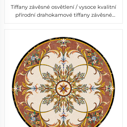
Tiffany závěsné osvětlení / vysoce kvalitní
přírodní drahokamové tiffany závěsné
osvětlení / polodrahokamové tiffany
závěsné osvětlení / barokní styl moderní
osvětlení / klasické luxusní osvětlení-10g-
10