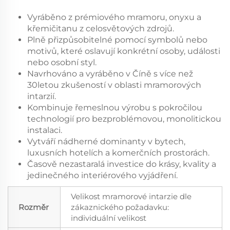
Vyráběno z prémiového mramoru, onyxu a
křemičitanu z celosvětových zdrojů.
Plně přizpůsobitelné pomocí symbolů nebo
motivů, které oslavují konkrétní osoby, události
nebo osobní styl.
Navrhováno a vyráběno v Číně s více než
30letou zkušeností v oblasti mramorových
intarzií.
Kombinuje řemeslnou výrobu s pokročilou
technologií pro bezproblémovou, monolitickou
instalaci.
Vytváří nádherné dominanty v bytech,
luxusních hotelích a komerčních prostorách.
Časově nezastaralá investice do krásy, kvality a
jedinečného interiérového vyjádření.
Velikost mramorové intarzie dle
Rozměr
zákaznického požadavku:
individuální velikost